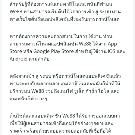
สำหรับผู้ที่ต้องการเล่นเกมคาสิโนและพนันกีฬาบน
We88 ท่านสามารถเริ่มต้นได้โดยการเข้า สู่ ระบบ ผ่าน
ทางเว็บไซต์หรือแอปพลิเคชันที่รองรับการดาวน์โหลด
หากต้องการความสะดวกสบายในการใช้งาน ท่าน
สามารถดาวน์โหลดแอปพลิเคชัน We88 ได้จาก App
Store หรือ Google Play Store สำหรับผู้ใช้งาน iOS และ
Android ตามลำดับ
หลังจากเข้า สู่ ระบบ หรือดาวน์โหลดแอปพลิเคชันแล้ว
ท่านจะพบกับหลากหลายเกมคาสิโนและพนันกีฬาที่ให้
บริการบน We88 รวมถึงเกมไพ่ รูเล็ต กำถั่ว ไฮโล และ
เกมพนันกีฬาต่างๆ
เว็บไซต์และแอปพลิเคชัน We88 ได้รับการออกแบบมา
เพื่อให้ผู้เล่นสามารถเข้าถึงเกมได้อย่างง่ายดายและ
รวดเร็ว พร้อมด้วยระบบความปลอดภัยที่เชื่อถือได้