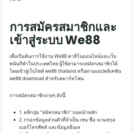
การสมัครสมาชิกและ
เข้าสู่ระบบ We88
เพื่อเริ่มต้นการใช้งาน We88 คาสิโนออนไลน์และเว็บ
พนันกีฬาในประเทศไทย ผู้ใช้สามารถสมัครสมาชิกได้
โดยเข้าสู่เว็บไซต์ we88 thailand หรือผ่านแอปพลิเคชัน
we88 download สำหรับสมาร์ทโฟน
การสมัครสมาชิกง่ายๆ ดังนี้:
1. คลิกปุ่ม “สมัครสมาชิก” บนหน้าหลัก
2. กรอกข้อมูลส่วนตัวที่จำเป็น เช่น ชื่อ-นามสกุล
เบอร์โทรศัพท์ และข้อมูลอีเมล