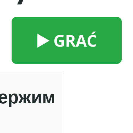
▶️ GRAĆ
ержим