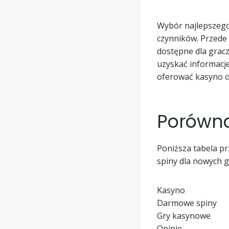
Wybór najlepszego
czynników. Przede 
dostępne dla gracz
uzyskać informacje
oferować kasyno o
Porówna
Poniższa tabela p
spiny dla nowych g
Kasyno
Darmowe spiny
Gry kasynowe
Opinie