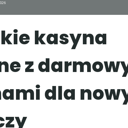
2026
skie kasyna
ine z darmow
nami dla now
czy