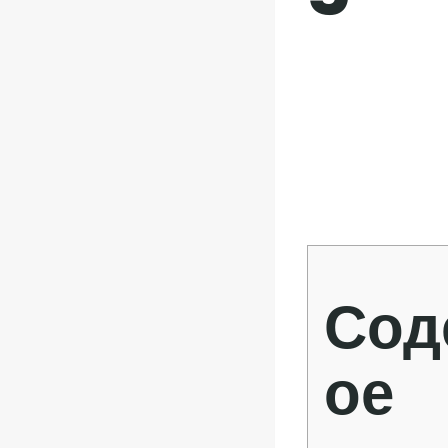
Сод
ое