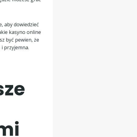
e, aby dowiedzieć
akie kasyno online
sz być pewien, że
 i przyjemna.
sze
mi