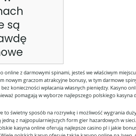
nach
e są
awdę
mowe
no online z darmowymi spinami, jesteś we właściwym miejscu.
im nowym graczom atrakcyjne bonusy, w tym darmowe spiny
 bez konieczności wpłacania własnych pieniędzy. Kasyno onl
ieważ pomagają w wyborze najlepszego polskiego kasyna d
e to świetny sposób na rozrywkę i możliwość wygrania duż
 jedną z najpopularniejszych form gier hazardowych w sieci
olskie kasyna online oferują najlepsze casino pl i jakie bon
 Wiele polskich kasyn oferuje także kasyno online na żywo,