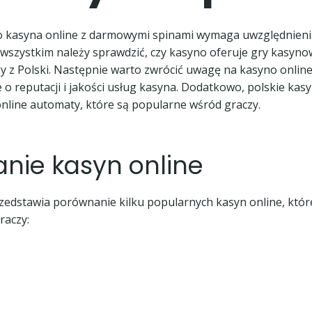
 kasyna online z darmowymi spinami wymaga uwzględnienia
wszystkim należy sprawdzić, czy kasyno oferuje gry kasyno
y z Polski. Następnie warto zwrócić uwagę na kasyno online
 o reputacji i jakości usług kasyna. Dodatkowo, polskie ka
nline automaty, które są popularne wśród graczy.
nie kasyn online
rzedstawia porównanie kilku popularnych kasyn online, któ
raczy: