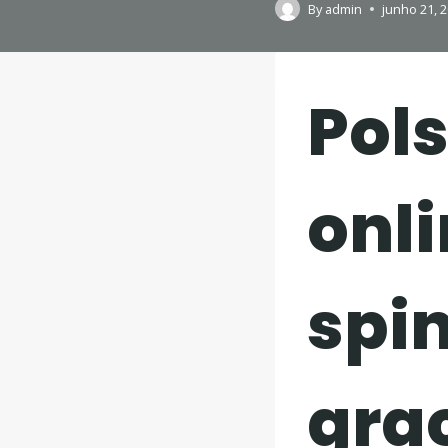
By
admin
junho 21, 
Pol
onl
spi
gra