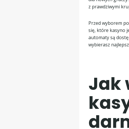
z prawdziwymi kru
Przed wyborem pol
się, które kasyno 
automaty są dostęp
wybierasz najlepsz
Jak 
kasy
dar