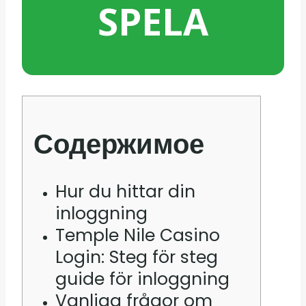
SPELA
Содержимое
Hur du hittar din
inloggning
Temple Nile Casino
Login: Steg för steg
guide för inloggning
Vanliga frågor om