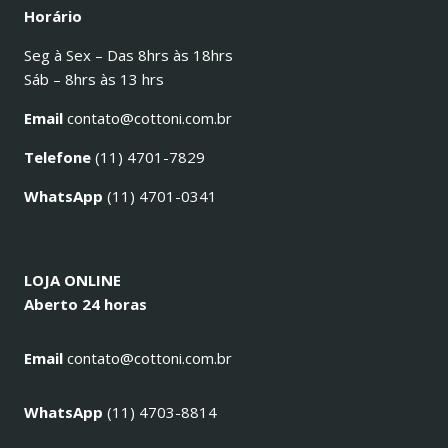
Horário
Seg à Sex – Das 8hrs às 18hrs
Sáb – 8hrs às 13 hrs
Email
contato@cottoni.com.br
Telefone
(11) 4701-7829
WhatsApp
(11) 4701-0341
LOJA ONLINE
Aberto 24 horas
Email
contato@cottoni.com.br
WhatsApp
(11) 4703-8814