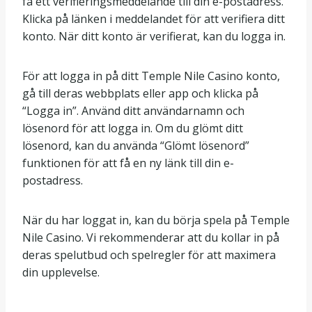
få ett verifieringsmeddelande till din e-postadress.
Klicka på länken i meddelandet för att verifiera ditt
konto. När ditt konto är verifierat, kan du logga in.
För att logga in på ditt Temple Nile Casino konto,
gå till deras webbplats eller app och klicka på
“Logga in”. Använd ditt användarnamn och
lösenord för att logga in. Om du glömt ditt
lösenord, kan du använda “Glömt lösenord”
funktionen för att få en ny länk till din e-
postadress.
När du har loggat in, kan du börja spela på Temple
Nile Casino. Vi rekommenderar att du kollar in på
deras spelutbud och spelregler för att maximera
din upplevelse.