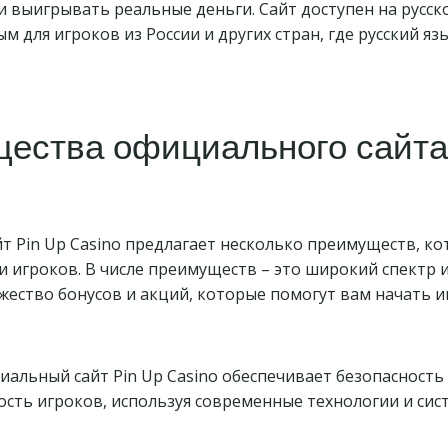
и выигрывать реальные деньги. Сайт доступен на русско
м для игроков из России и других стран, где русский яз
ества официального сайта
 Pin Up Casino предлагает несколько преимуществ, ко
 игроков. В числе преимуществ – это широкий спектр 
ожество бонусов и акций, которые помогут вам начать 
иальный сайт Pin Up Casino обеспечивает безопасность
сть игроков, используя современные технологии и сис