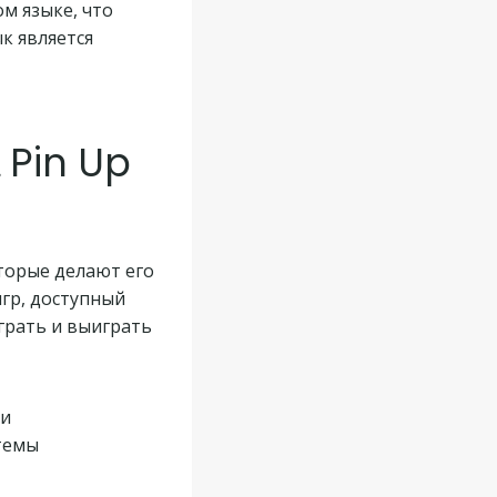
м языке, что
ык является
 Pin Up
торые делают его
игр, доступный
играть и выиграть
 и
темы