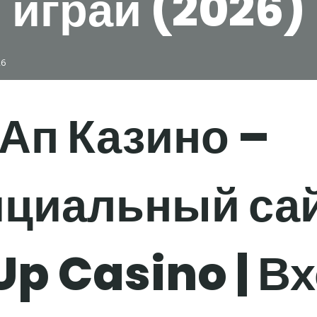
играй (2026)
26
Ап Казино –
циальный са
Up Casino | В