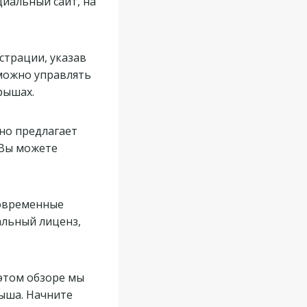
циальный сайт, на
страции, указав
 можно управлять
рышах.
ино предлагает
 Вы можете
современные
альный лиценз,
 этом обзоре мы
рыша. Начните