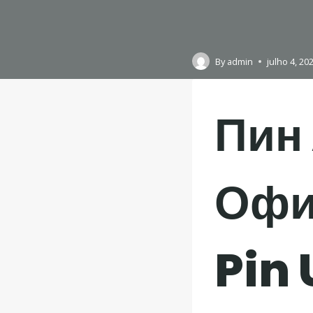
By
admin
julho 4, 20
Пин 
Офи
Pin 