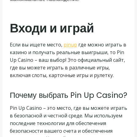
Входи и играй
Если вы ищете место,
pinup
где можно играть в
казино и получать реальные выигрыши, то Pin
Up Casino – ваш выбор! Это официальный сайт,
где вы можете играть в различные игры,
включая слоты, карточные игры и рулетку.
Почему выбрать Pin Up Casino?
Pin Up Casino – это место, где вы можете играть
в безопасной и честной среде. Мы используем
последние технологии для обеспечения
безопасности вашего счета и обеспечения