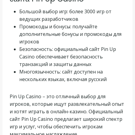
Большой выбор игр: более 3000 игр от
ведущих разработчиков
Промокоды и бонусы: получайте
дополнительные бонусы и промокоды для
игроков
Безопасность: официальный сайт Pin Up
Casino обеспечивает безопасность
транзакций и защиты данных
Многоязычность: сайт доступен на
нескольких языках, включая русский
Pin Up Casino – это отличный выбор для
игроков, которые ищут развлекательный опыт
и хотят играть в онлайн-казино. Официальный
сайт Pin Up Casino предлагает широкий спектр
игр и услуг, чтобы обеспечить игрокам
максимальное наслаждение.