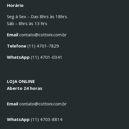
Horário
Seg à Sex – Das 8hrs às 18hrs
Sáb – 8hrs às 13 hrs
Email
contato@cottoni.com.br
Telefone
(11) 4701-7829
WhatsApp
(11) 4701-0341
LOJA ONLINE
Aberto 24 horas
Email
contato@cottoni.com.br
WhatsApp
(11) 4703-8814