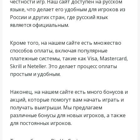
честности игр. Наш сайт доступен на русском
языке, что делает его удобным для игроков из
России и других стран, где русский язык
является официальным.
Кроме того, на нашем сайте есть множество
способов оплаты, включая популярные
платежные системы, такие как Visa, Mastercard,
Skrill и Neteller. Это делает процесс оплаты
простым и удобным.
Наконец, на нашем сайте есть много бонусов и
акций, которые помогут вам начать играть и
получать выигрыши. Мы предлагаем
различные бонусы для новых игроков, а также
для постоянных игроков.