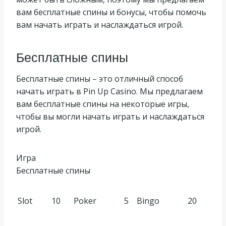
вам бесплатные спины и бонусы, чтобы помочь
вам начать играть и наслаждаться игрой.
Бесплатные спины
Бесплатные спины – это отличный способ
начать играть в Pin Up Casino. Мы предлагаем
вам бесплатные спины на некоторые игры,
чтобы вы могли начать играть и наслаждаться
игрой.
Игра
Бесплатные спины
Slot
10
Poker
5
Bingo
20