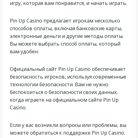
игру, которая вам понравится, и начать играть.
Pin Up Casino предлагает игрокам несколько
способов оплаты, включая банковские карты,
электронные деньги и другие методы оплаты.
Вы можете выбрать способ оплаты, который
вам удобен.
Официальный сайт Pin Up Casino обеспечивает
безопасность игроков, используя современные
технологии безопасности. Вам не нужно
беспокоиться о безопасности своих данных,
когда играете на официальном сайте Pin Up
Casino.
Если у вас возникли вопросы или проблемы, вы
можете обратиться к поддержке Pin Up Casino.