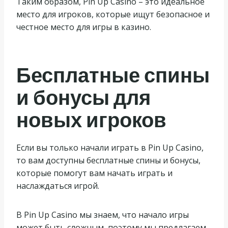
Таким образом, Pin Up Casino – это идеальное
место для игроков, которые ищут безопасное и
честное место для игры в казино.
Бесплатные спины
и бонусы для
новых игроков
Если вы только начали играть в Pin Up Casino,
то вам доступны бесплатные спины и бонусы,
которые помогут вам начать играть и
наслаждаться игрой.
В Pin Up Casino мы знаем, что начало игры
может быть сложным, поэтому мы предлагаем