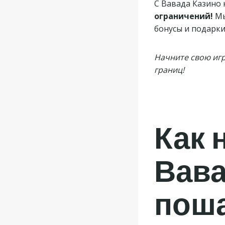
С Вавада Казино
ограничений!
Мы
бонусы и подарк
Начните свою игр
границ!
Как 
Вава
поша