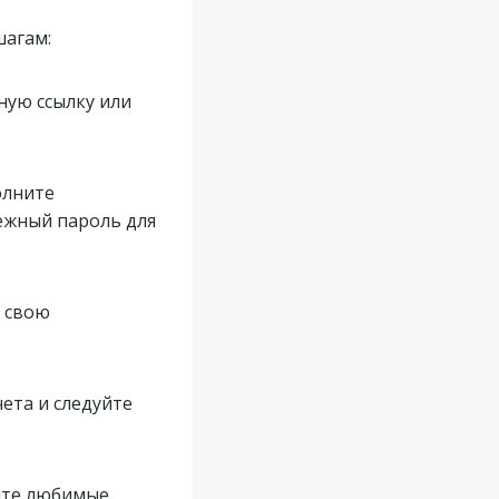
шагам:
ную ссылку или
олните
ежный пароль для
е свою
ета и следуйте
ите любимые