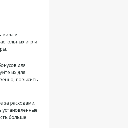
авила и
астольных игр и
ры.
онусов для
уйте их для
твенно, повысить
е за расходами.
ть установленные
ость больше