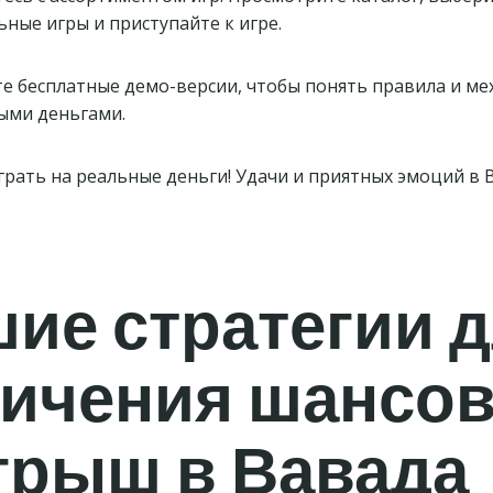
ьные игры и приступайте к игре.
 бесплатные демо-версии, чтобы понять правила и мех
ыми деньгами.
рать на реальные деньги! Удачи и приятных эмоций в 
ие стратегии 
ичения шансов
грыш в Вавада