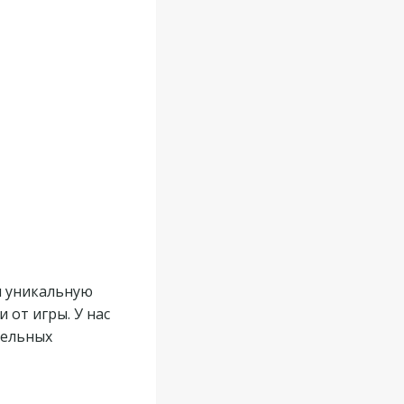
м уникальную
от игры. У нас
тельных