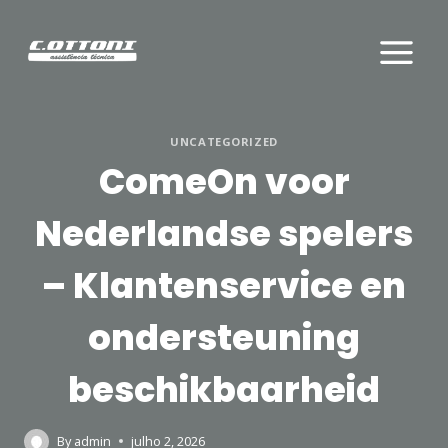
Skip
to
content
UNCATEGORIZED
ComeOn voor
Nederlandse spelers
– Klantenservice en
ondersteuning
beschikbaarheid
By
admin
julho 2, 2026