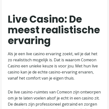
Live Casino: De
meest realistische
ervaring
Als je een live casino ervaring zoekt, wil je dat het
zo realistisch mogelijk is. Dat is waarom Comeon
Casino een unieke keuze is voor jou. Met hun live
casino kan je de echte casino-ervaring ervaren,
vanaf het comfort van je eigen thuis.
De live casino-ruimtes van Comeon zijn ontworpen
om je te laten voelen alsof je echt in een casino zit.
De dealers zijn professioneel getraind en zorgen