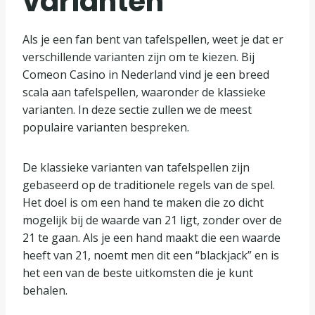
varianten
Als je een fan bent van tafelspellen, weet je dat er
verschillende varianten zijn om te kiezen. Bij
Comeon Casino in Nederland vind je een breed
scala aan tafelspellen, waaronder de klassieke
varianten. In deze sectie zullen we de meest
populaire varianten bespreken.
De klassieke varianten van tafelspellen zijn
gebaseerd op de traditionele regels van de spel.
Het doel is om een hand te maken die zo dicht
mogelijk bij de waarde van 21 ligt, zonder over de
21 te gaan. Als je een hand maakt die een waarde
heeft van 21, noemt men dit een “blackjack” en is
het een van de beste uitkomsten die je kunt
behalen.