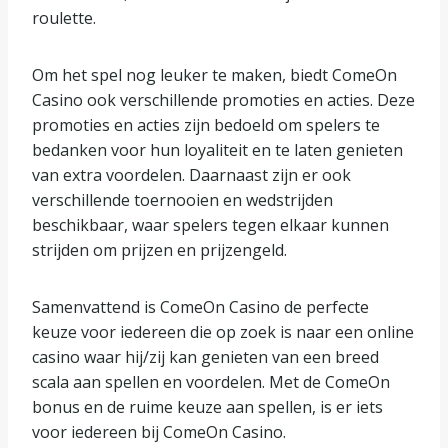
roulette.
Om het spel nog leuker te maken, biedt ComeOn
Casino ook verschillende promoties en acties. Deze
promoties en acties zijn bedoeld om spelers te
bedanken voor hun loyaliteit en te laten genieten
van extra voordelen. Daarnaast zijn er ook
verschillende toernooien en wedstrijden
beschikbaar, waar spelers tegen elkaar kunnen
strijden om prijzen en prijzengeld.
Samenvattend is ComeOn Casino de perfecte
keuze voor iedereen die op zoek is naar een online
casino waar hij/zij kan genieten van een breed
scala aan spellen en voordelen. Met de ComeOn
bonus en de ruime keuze aan spellen, is er iets
voor iedereen bij ComeOn Casino.