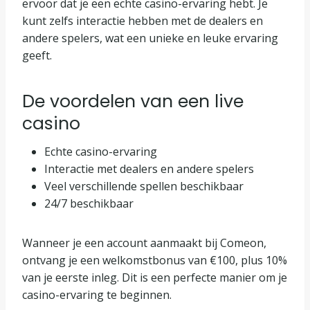
ervoor dat je een echte casino-ervaring hebt. Je
kunt zelfs interactie hebben met de dealers en
andere spelers, wat een unieke en leuke ervaring
geeft.
De voordelen van een live
casino
Echte casino-ervaring
Interactie met dealers en andere spelers
Veel verschillende spellen beschikbaar
24/7 beschikbaar
Wanneer je een account aanmaakt bij Comeon,
ontvang je een welkomstbonus van €100, plus 10%
van je eerste inleg. Dit is een perfecte manier om je
casino-ervaring te beginnen.