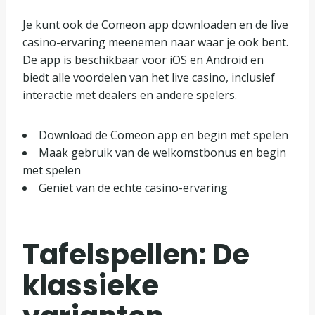
Je kunt ook de Comeon app downloaden en de live
casino-ervaring meenemen naar waar je ook bent.
De app is beschikbaar voor iOS en Android en
biedt alle voordelen van het live casino, inclusief
interactie met dealers en andere spelers.
Download de Comeon app en begin met spelen
Maak gebruik van de welkomstbonus en begin
met spelen
Geniet van de echte casino-ervaring
Tafelspellen: De
klassieke