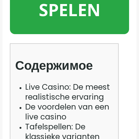
SPELEN
Содержимое
Live Casino: De meest
realistische ervaring
De voordelen van een
live casino
Tafelspellen: De
klassieke varianten