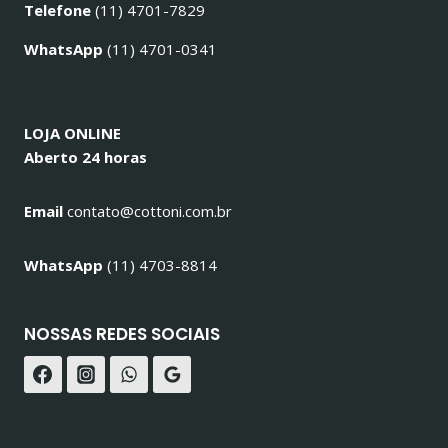
Telefone
(11) 4701-7829
WhatsApp
(11) 4701-0341
LOJA ONLINE
Aberto 24 horas
Email
contato@cottoni.com.br
WhatsApp
(11) 4703-8814
NOSSAS REDES SOCIAIS