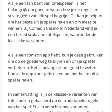
Als je een fan bent van tafelspellen, is het
belangrijk om goed te weten hoe je de regels en
strategieën van elk spel begrijpt. Dit kan je helpen
om het beste uit je spel te halen en om meer te
winnen. Bij Comeon Casino in Nederland vind je
een breed scala aan tafelspellen, waaronder de
klassieke varianten.
Als je een comeon app hebt, kun je deze gebruiken
om op de goede weg te blijven en om je spel te
verbeteren. Het is belangrijk om goed te weten
hoe je de app kunt gebruiken om het beste uit je
spel te halen.
In samenvatting, zijn de klassieke varianten van
tafelspellen gebaseerd op de traditionele regels
van het spel. Er zijn verschillende varianten,