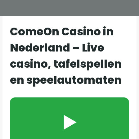
ComeOn Casino in
Nederland – Live
casino, tafelspellen
en speelautomaten
▶️