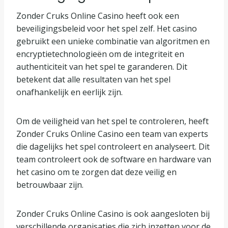
Zonder Cruks Online Casino heeft ook een
beveiligingsbeleid voor het spel zelf. Het casino
gebruikt een unieke combinatie van algoritmen en
encryptietechnologieën om de integriteit en
authenticiteit van het spel te garanderen. Dit
betekent dat alle resultaten van het spel
onafhankelijk en eerlijk zijn.
Om de veiligheid van het spel te controleren, heeft
Zonder Cruks Online Casino een team van experts
die dagelijks het spel controleert en analyseert. Dit
team controleert ook de software en hardware van
het casino om te zorgen dat deze veilig en
betrouwbaar zijn.
Zonder Cruks Online Casino is ook aangesloten bij
verschillende organisaties die zich inzetten voor de