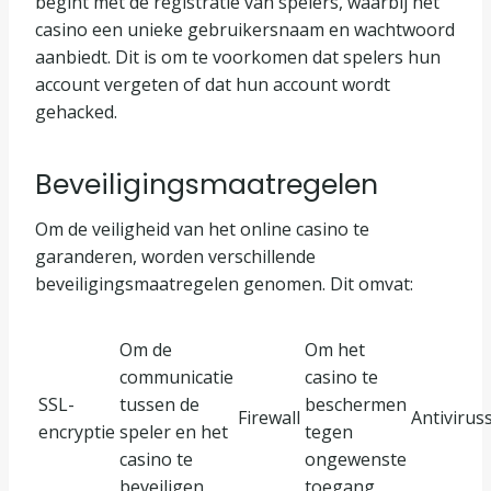
begint met de registratie van spelers, waarbij het
casino een unieke gebruikersnaam en wachtwoord
aanbiedt. Dit is om te voorkomen dat spelers hun
account vergeten of dat hun account wordt
gehacked.
Beveiligingsmaatregelen
Om de veiligheid van het online casino te
garanderen, worden verschillende
beveiligingsmaatregelen genomen. Dit omvat:
Om de
Om het
communicatie
casino te
SSL-
tussen de
beschermen
Firewall
Antivirus
encryptie
speler en het
tegen
casino te
ongewenste
beveiligen
toegang