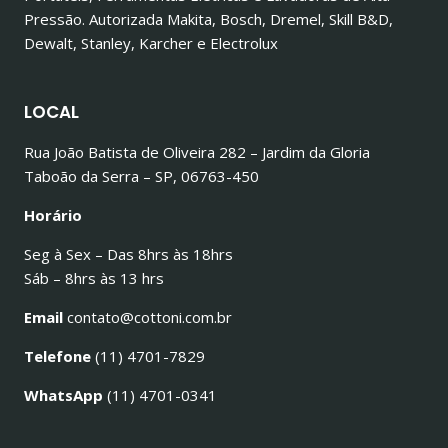
Pressão. Autorizada Makita, Bosch, Dremel, Skill B&D,
Dewalt, Stanley, Karcher e Electrolux
LOCAL
Rua João Batista de Oliveira 282 – Jardim da Gloria
Taboão da Serra – SP, 06763-450
Horário
Seg à Sex – Das 8hrs às 18hrs
Sáb – 8hrs às 13 hrs
Email
contato@cottoni.com.br
Telefone
(11) 4701-7829
WhatsApp
(11) 4701-0341