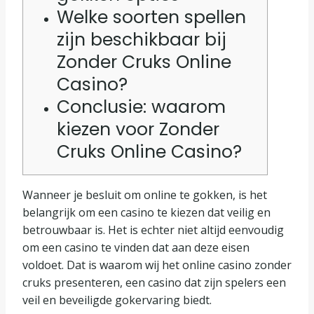
Welke soorten spellen
zijn beschikbaar bij
Zonder Cruks Online
Casino?
Conclusie: waarom
kiezen voor Zonder
Cruks Online Casino?
Wanneer je besluit om online te gokken, is het
belangrijk om een casino te kiezen dat veilig en
betrouwbaar is. Het is echter niet altijd eenvoudig
om een casino te vinden dat aan deze eisen
voldoet. Dat is waarom wij het online casino zonder
cruks presenteren, een casino dat zijn spelers een
veil en beveiligde gokervaring biedt.