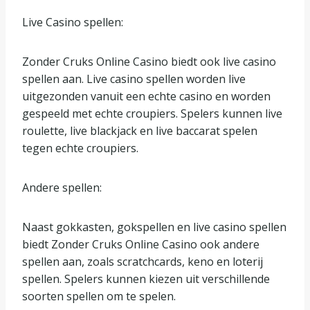
Live Casino spellen:
Zonder Cruks Online Casino biedt ook live casino
spellen aan. Live casino spellen worden live
uitgezonden vanuit een echte casino en worden
gespeeld met echte croupiers. Spelers kunnen live
roulette, live blackjack en live baccarat spelen
tegen echte croupiers.
Andere spellen:
Naast gokkasten, gokspellen en live casino spellen
biedt Zonder Cruks Online Casino ook andere
spellen aan, zoals scratchcards, keno en loterij
spellen. Spelers kunnen kiezen uit verschillende
soorten spellen om te spelen.