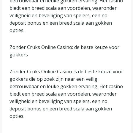
betrouwbaar en leuke gokken ervaring. Het casino
biedt een breed scala aan voordelen, waaronder
veiligheid en beveiliging van spelers, een no
deposit bonus en een breed scala aan gokken
opties.
Zonder Cruks Online Casino: de beste keuze voor
gokkers
Zonder Cruks Online Casino is de beste keuze voor
gokkers die op zoek zijn naar een veilig,
betrouwbaar en leuke gokken ervaring. Het casino
biedt een breed scala aan voordelen, waaronder
veiligheid en beveiliging van spelers, een no
deposit bonus en een breed scala aan gokken
opties.