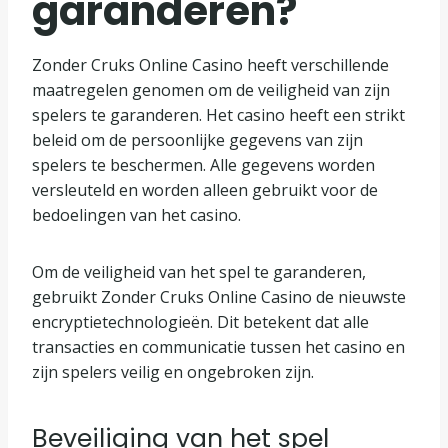
garanderen?
Zonder Cruks Online Casino heeft verschillende
maatregelen genomen om de veiligheid van zijn
spelers te garanderen. Het casino heeft een strikt
beleid om de persoonlijke gegevens van zijn
spelers te beschermen. Alle gegevens worden
versleuteld en worden alleen gebruikt voor de
bedoelingen van het casino.
Om de veiligheid van het spel te garanderen,
gebruikt Zonder Cruks Online Casino de nieuwste
encryptietechnologieën. Dit betekent dat alle
transacties en communicatie tussen het casino en
zijn spelers veilig en ongebroken zijn.
Beveiliging van het spel