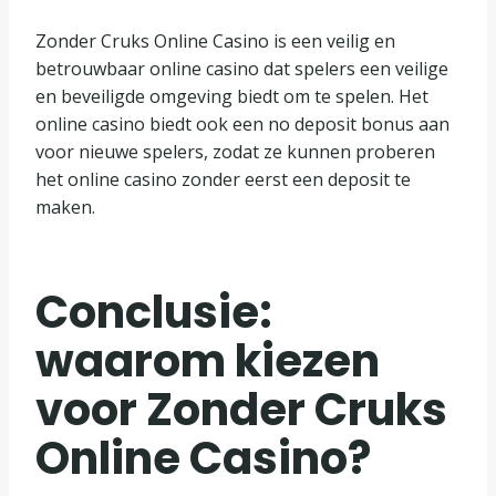
Zonder Cruks Online Casino is een veilig en
betrouwbaar online casino dat spelers een veilige
en beveiligde omgeving biedt om te spelen. Het
online casino biedt ook een no deposit bonus aan
voor nieuwe spelers, zodat ze kunnen proberen
het online casino zonder eerst een deposit te
maken.
Conclusie:
waarom kiezen
voor Zonder Cruks
Online Casino?