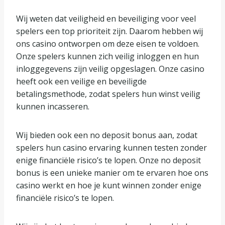
Wij weten dat veiligheid en beveiliging voor veel
spelers een top prioriteit zijn. Daarom hebben wij
ons casino ontworpen om deze eisen te voldoen.
Onze spelers kunnen zich veilig inloggen en hun
inloggegevens zijn veilig opgeslagen. Onze casino
heeft ook een veilige en beveiligde
betalingsmethode, zodat spelers hun winst veilig
kunnen incasseren.
Wij bieden ook een no deposit bonus aan, zodat
spelers hun casino ervaring kunnen testen zonder
enige financiële risico’s te lopen. Onze no deposit
bonus is een unieke manier om te ervaren hoe ons
casino werkt en hoe je kunt winnen zonder enige
financiële risico’s te lopen.