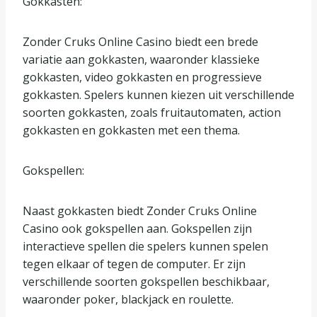
Gokkasten:
Zonder Cruks Online Casino biedt een brede
variatie aan gokkasten, waaronder klassieke
gokkasten, video gokkasten en progressieve
gokkasten. Spelers kunnen kiezen uit verschillende
soorten gokkasten, zoals fruitautomaten, action
gokkasten en gokkasten met een thema.
Gokspellen:
Naast gokkasten biedt Zonder Cruks Online
Casino ook gokspellen aan. Gokspellen zijn
interactieve spellen die spelers kunnen spelen
tegen elkaar of tegen de computer. Er zijn
verschillende soorten gokspellen beschikbaar,
waaronder poker, blackjack en roulette.