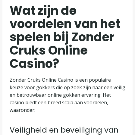
Wat zijn de
voordelen van het
spelen bij Zonder
Cruks Online
Casino?
Zonder Cruks Online Casino is een populaire
keuze voor gokkers die op zoek zijn naar een veilig
en betrouwbaar online gokken ervaring. Het
casino biedt een breed scala aan voordelen,
waaronder:
Veiligheid en beveiliging van