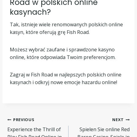
Road w polskich online
kasynach?
Tak, istnieje wiele renomowanych polskich online
kasyn, które oferują grę Fish Road.
Możesz wybrać zaufane i sprawdzone kasyno
online, które odpowiada Twoim preferencjom.
Zagraj w Fish Road w najlepszych polskich online
kasynach i odkryj nowe emocje hazardu online!
Navegação
PREVIOUS
NEXT
Experience the Thrill of
Spielen Sie online Red
de