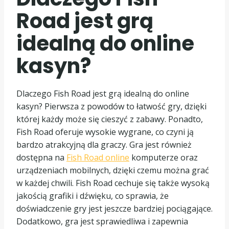
Road jest grą
idealną do online
kasyn?
Dlaczego Fish Road jest grą idealną do online
kasyn? Pierwsza z powodów to łatwość gry, dzięki
której każdy może się cieszyć z zabawy. Ponadto,
Fish Road oferuje wysokie wygrane, co czyni ją
bardzo atrakcyjną dla graczy. Gra jest również
dostępna na
Fish Road online
komputerze oraz
urządzeniach mobilnych, dzięki czemu można grać
w każdej chwili. Fish Road cechuje się także wysoką
jakością grafiki i dźwięku, co sprawia, że
doświadczenie gry jest jeszcze bardziej pociągające.
Dodatkowo, gra jest sprawiedliwa i zapewnia