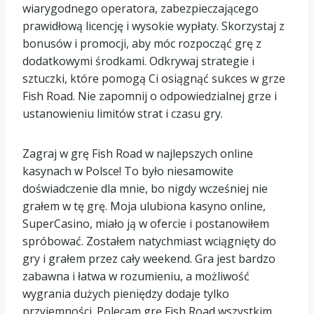
wiarygodnego operatora, zabezpieczającego
prawidłową licencję i wysokie wypłaty. Skorzystaj z
bonusów i promocji, aby móc rozpocząć grę z
dodatkowymi środkami. Odkrywaj strategie i
sztuczki, które pomogą Ci osiągnąć sukces w grze
Fish Road. Nie zapomnij o odpowiedzialnej grze i
ustanowieniu limitów strat i czasu gry.
Zagraj w grę Fish Road w najlepszych online
kasynach w Polsce! To było niesamowite
doświadczenie dla mnie, bo nigdy wcześniej nie
grałem w tę grę. Moja ulubiona kasyno online,
SuperCasino, miało ją w ofercie i postanowiłem
spróbować. Zostałem natychmiast wciągnięty do
gry i grałem przez cały weekend. Gra jest bardzo
zabawna i łatwa w rozumieniu, a możliwość
wygrania dużych pieniędzy dodaje tylko
przyjemności. Polecam grę Fish Road wszystkim,