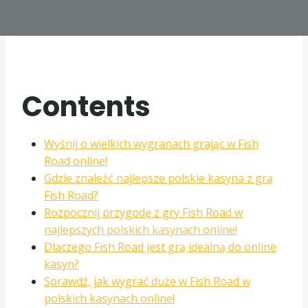
Contents
Wyśnij o wielkich wygranach grając w Fish
Road online!
Gdzie znaleźć najlepsze polskie kasyna z grą
Fish Road?
Rozpocznij przygodę z gry Fish Road w
najlepszych polskich kasynach online!
Dlaczego Fish Road jest grą idealną do online
kasyn?
Sprawdź, jak wygrać duże w Fish Road w
polskich kasynach online!