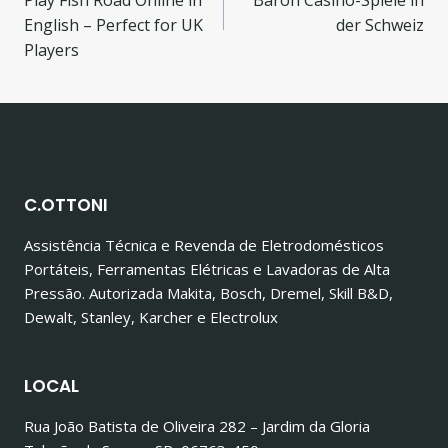
Play Fish Road Online in
Baron Casino-Spiele in
Post
English – Perfect for UK
der Schweiz
Players
C.OTTONI
Assistência Técnica e Revenda de Eletrodomésticos
Portáteis, Ferramentas Elétricas e Lavadoras de Alta
Pressão. Autorizada Makita, Bosch, Dremel, Skill B&D,
Dewalt, Stanley, Karcher e Electrolux
LOCAL
Rua João Batista de Oliveira 282 – Jardim da Gloria