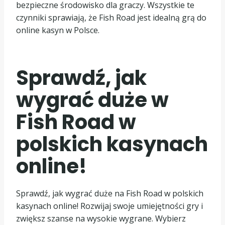
bezpieczne środowisko dla graczy. Wszystkie te
czynniki sprawiają, że Fish Road jest idealną grą do
online kasyn w Polsce.
Sprawdź, jak
wygrać duże w
Fish Road w
polskich kasynach
online!
Sprawdź, jak wygrać duże na Fish Road w polskich
kasynach online! Rozwijaj swoje umiejętności gry i
zwiększ szanse na wysokie wygrane. Wybierz