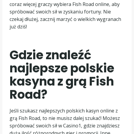
coraz więcej graczy wybiera Fish Road online, aby
spróbować swoich sił w zyskaniu fortuny. Nie
czekaj dłużej, zacznij marzyć o wielkich wygranach
już dziś!
Gdzie znaleźć
najlepsze polskie
kasyna z grą Fish
Road?
Jeśli szukasz najlepszych polskich kasyn online z
grą Fish Road, to nie musisz dalej szukać! Możesz
spróbować swoich sił w Casino1, gdzie znajdziesz
dużą ilość różnorodnych gier i promocji. Inne