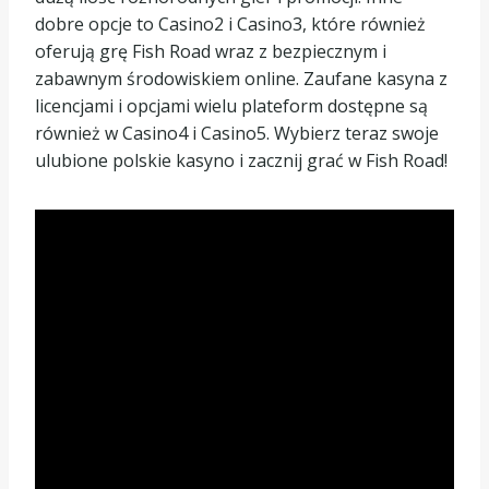
dobre opcje to Casino2 i Casino3, które również
oferują grę Fish Road wraz z bezpiecznym i
zabawnym środowiskiem online. Zaufane kasyna z
licencjami i opcjami wielu plateform dostępne są
również w Casino4 i Casino5. Wybierz teraz swoje
ulubione polskie kasyno i zacznij grać w Fish Road!