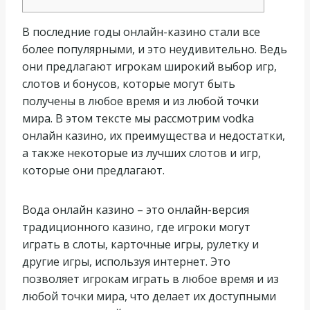
В последние годы онлайн-казино стали все
более популярными, и это неудивительно. Ведь
они предлагают игрокам широкий выбор игр,
слотов и бонусов, которые могут быть
получены в любое время и из любой точки
мира. В этом тексте мы рассмотрим vodka
онлайн казино, их преимущества и недостатки,
а также некоторые из лучших слотов и игр,
которые они предлагают.
Вода онлайн казино – это онлайн-версия
традиционного казино, где игроки могут
играть в слоты, карточные игры, рулетку и
другие игры, используя интернет. Это
позволяет игрокам играть в любое время и из
любой точки мира, что делает их доступными