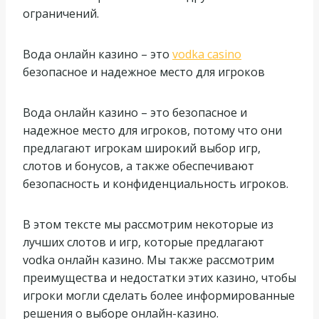
ограничений.
Вода онлайн казино – это
vodka casino
безопасное и надежное место для игроков
Вода онлайн казино – это безопасное и
надежное место для игроков, потому что они
предлагают игрокам широкий выбор игр,
слотов и бонусов, а также обеспечивают
безопасность и конфиденциальность игроков.
В этом тексте мы рассмотрим некоторые из
лучших слотов и игр, которые предлагают
vodka онлайн казино. Мы также рассмотрим
преимущества и недостатки этих казино, чтобы
игроки могли сделать более информированные
решения о выборе онлайн-казино.