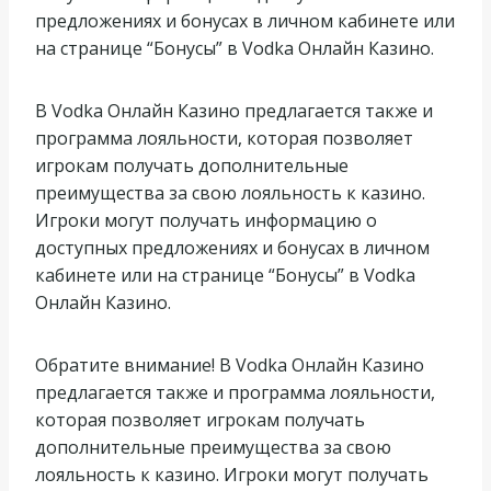
предложениях и бонусах в личном кабинете или
на странице “Бонусы” в Vodka Онлайн Казино.
В Vodka Онлайн Казино предлагается также и
программа лояльности, которая позволяет
игрокам получать дополнительные
преимущества за свою лояльность к казино.
Игроки могут получать информацию о
доступных предложениях и бонусах в личном
кабинете или на странице “Бонусы” в Vodka
Онлайн Казино.
Обратите внимание! В Vodka Онлайн Казино
предлагается также и программа лояльности,
которая позволяет игрокам получать
дополнительные преимущества за свою
лояльность к казино. Игроки могут получать