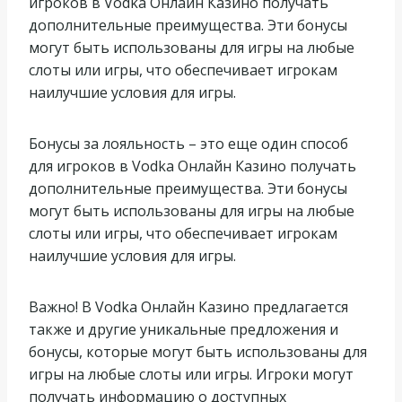
игроков в Vodka Онлайн Казино получать
дополнительные преимущества. Эти бонусы
могут быть использованы для игры на любые
слоты или игры, что обеспечивает игрокам
наилучшие условия для игры.
Бонусы за лояльность – это еще один способ
для игроков в Vodka Онлайн Казино получать
дополнительные преимущества. Эти бонусы
могут быть использованы для игры на любые
слоты или игры, что обеспечивает игрокам
наилучшие условия для игры.
Важно! В Vodka Онлайн Казино предлагается
также и другие уникальные предложения и
бонусы, которые могут быть использованы для
игры на любые слоты или игры. Игроки могут
получать информацию о доступных