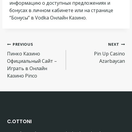
информацию о доступных предложениях и
бонусах в личном кабинете или на странице
“Бонусы” в Vodka Онлайн Казино.
Navegação
PREVIOUS
NEXT
Пинко Казино
Pin Up Casino
de
Официальный Сайт –
Azərbaycan
Post
Играть в Онлайн
Казино Pinco
C.OTTONI