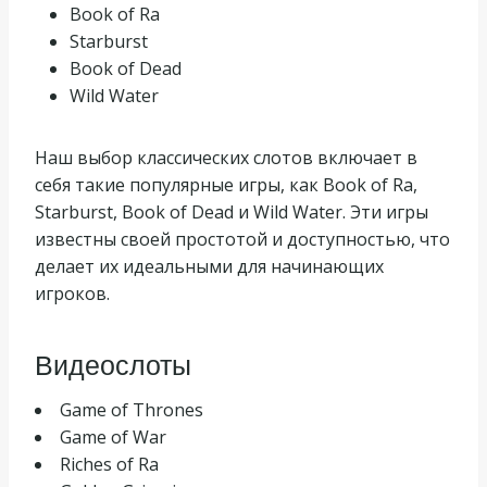
Book of Ra
Starburst
Book of Dead
Wild Water
Наш выбор классических слотов включает в
себя такие популярные игры, как Book of Ra,
Starburst, Book of Dead и Wild Water. Эти игры
известны своей простотой и доступностью, что
делает их идеальными для начинающих
игроков.
Видеослоты
Game of Thrones
Game of War
Riches of Ra