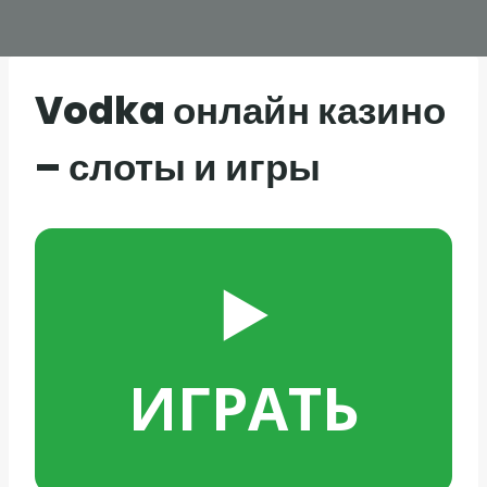
Vodka онлайн казино
– слоты и игры
▶️
ИГРАТЬ