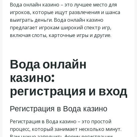
Вода онлайн казино – это лучшее место для
игроков, которые ищут развлечения и шанса
выиграть деньги. Вода онлайн казино
предлагает игрокам широкий спектр игр,
включая слоты, карточные игры и другие.
Вода онлайн
казино:
регистрация и вход
Регистрация в Вода казино
Регистрация в Вода казино – это простой
процесс, который занимает несколько минут.
Вам нужно заполнить форму регистрации,