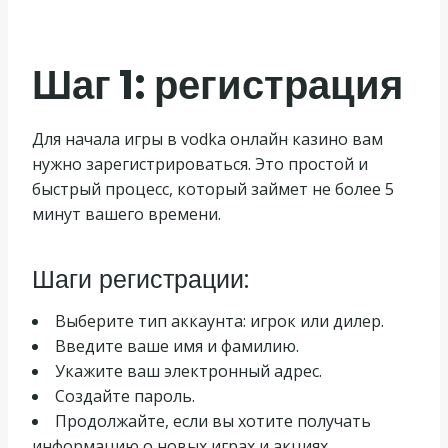
Шаг 1: регистрация
Для начала игры в vodka онлайн казино вам
нужно зарегистрироваться. Это простой и
быстрый процесс, который займет не более 5
минут вашего времени.
Шаги регистрации:
Выберите тип аккаунта: игрок или дилер.
Введите ваше имя и фамилию.
Укажите ваш электронный адрес.
Создайте пароль.
Продолжайте, если вы хотите получать
информацию о новых играх и акциях.