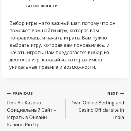
возможности.
Выбор игры – это важный шаг, потому что он
поможет вам найти игру, которая вам
понравилась, и начать играть. Вам нужно
выбрать игру, которая вам понравилась, и
начать играть. Вам предлагается выбор из
десятков игр, каждый из которых имеет
уникальные правила и возможности.
Navegação
PREVIOUS
NEXT
Пин Ап Казино
1win Online Betting and
de
Официальный Сайт –
Casino Official site in
Post
Играть в Онлайн
India
Казино Pin Up