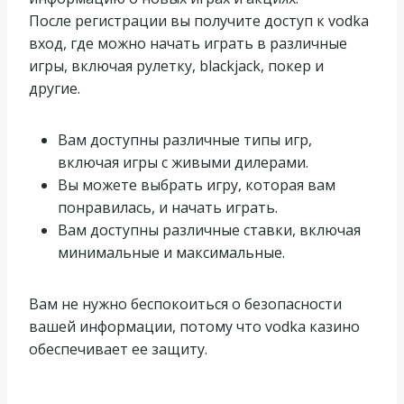
После регистрации вы получите доступ к vodka
вход, где можно начать играть в различные
игры, включая рулетку, blackjack, покер и
другие.
Вам доступны различные типы игр,
включая игры с живыми дилерами.
Вы можете выбрать игру, которая вам
понравилась, и начать играть.
Вам доступны различные ставки, включая
минимальные и максимальные.
Вам не нужно беспокоиться о безопасности
вашей информации, потому что vodka казино
обеспечивает ее защиту.