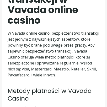
Vavada online
casino
W Vavada online casino, bezpieczeństwo transakcji
jest jednym z najważniejszych aspektów, które
powinny być brane pod uwagę przez graczy. Aby
zapewnić bezpieczeństwo transakcji, Vavada
Casino oferuje wiele metod płatności, które są
zabezpieczone i sprawdzane regularnie. Wśród
nich są: Visa, Mastercard, Maestro, Neteller, Skrill,
Paysafecard, i wiele innych.
Metody płatności w Vavada
Casino