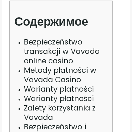
Содержимое
Bezpieczeństwo
transakcji w Vavada
online casino
Metody płatności w
Vavada Casino
Warianty płatności
Warianty płatności
Zalety korzystania z
Vavada
Bezpieczeństwo i