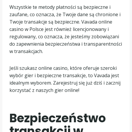
Wszystkie te metody płatności są bezpieczne i
zaufane, co oznacza, że Twoje dane są chronione i
Twoje transakcje są bezpieczne. Vavada online
casino w Polsce jest również licencjonowany i
regulowany, co oznacza, że jesteśmy zobowiązani
do zapewnienia bezpieczeństwa i transparentności
w transakcjach.
Jeśli szukasz online casino, które oferuje szeroki
wybór gier i bezpieczne transakcje, to Vavada jest
idealnym wyborem. Zarejestruj się już dziś i zacznij
korzystać z naszych gier online!
Bezpieczeństwo
transakcji w