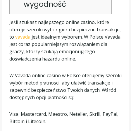
wygodność
Jeśli szukasz najlepszego online casino, które
oferuje szeroki wybór gier i bezpieczne transakcje,
to
vavada
jest idealnym wyborem. W Polsce Vavada
jest coraz popularniejszym rozwiązaniem dla
graczy, którzy szukają emocjonującego
doświadczenia hazardu online.
W Vavada online casino w Polsce oferujemy szeroki
wybór metod płatności, aby ułatwić transakcje i
zapewnić bezpieczeństwo Twoich danych. Wśród
dostępnych opcji płatności są:
Visa, Mastercard, Maestro, Neteller, Skrill, PayPal,
Bitcoin i Litecoin.