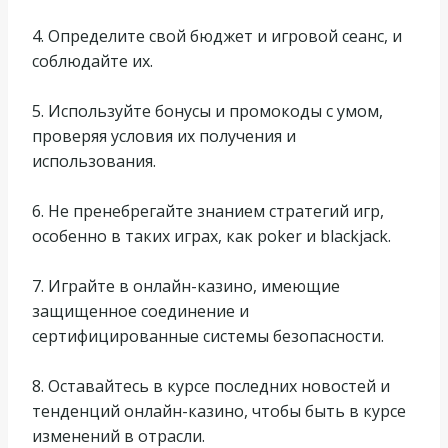
4. Определите свой бюджет и игровой сеанс, и
соблюдайте их.
5. Используйте бонусы и промокоды с умом,
проверяя условия их получения и
использования.
6. Не пренебрегайте знанием стратегий игр,
особенно в таких играх, как poker и blackjack.
7. Играйте в онлайн-казино, имеющие
защищенное соединение и
сертифицированные системы безопасности.
8. Оставайтесь в курсе последних новостей и
тенденций онлайн-казино, чтобы быть в курсе
изменений в отрасли.