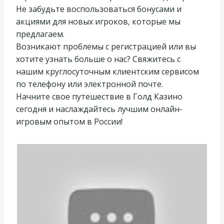
Не забудьте воспользоваться бонусами и
акциями для новых игроков, которые мы
предлагаем.
Возникают проблемы с регистрацией или вы
хотите узнать больше о нас? Свяжитесь с
нашим круглосуточным клиентским сервисом
по телефону или электронной почте.
Начните свое путешествие в Голд Казино
сегодня и наслаждайтесь лучшим онлайн-
игровым опытом в России!