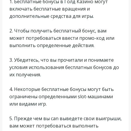
1. Бесплатные бонусы в Голд Казино могут
включать бесплатные вращения и
дополнительные средства для игры.
2. Чтобы получить бесплатный бонус, вам
может потребоваться ввести промо-код или
выполнить определенные действия.
3. Убедитесь, что вы прочитали и понимаете
условия использования бесплатных бонусов до
их получения.
4. Некоторые бесплатные бонусы могут быть
ограничены определенными slot-машинами
или видами игр.
5. Прежде чем вы can выведете свои выигрыши,
вам может потребоваться выполнить