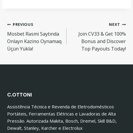
Navegação
PREVIOUS
NEXT
Mosbet Rəsmi Saytında
Join CV33 & Get 100%
de
Onlayn Kazino Oynamaq
Bonus and Discover
Post
Üçün Yüklə!
Top Payouts Today!
C.OTTONI
Assistência Técnica e Revenda de Eletrodomésticos
Portáteis, Ferramentas Elétricas e Lavadoras de Alta
Pressão. Autorizada Makita, Bosch, Dremel, Skill B&D,
Dewalt, Stanley, Karcher e Electrolux