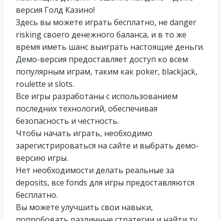
версия Голд Казино!
Здесь вы можете играть бесплатно, не danger
risking своего денежного баланса, и в то же
время иметь шанс выиграть настоящие деньги.
Демо-версия предоставляет доступ ко всем
популярным играм, таким как poker, blackjack,
roulette и slots.
Все игры разработаны с использованием
последних технологий, обеспечивая
безопасность и честность.
Чтобы начать играть, необходимо
зарегистрироваться на сайте и выбрать демо-
версию игры.
Нет необходимости делать реальные за
deposits, все fonds для игры предоставляются
бесплатно.
Вы можете улучшить свои навыки,
попробовать различные стратегии и найти ту,