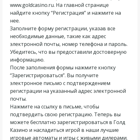
www.goldcasino.ru. На главной странице
найдите кнопку “Регистрация” и нажмите на
нее.
Заполните форму регистрации, указав все
необходимые данные, такие как адрес
электронной почты, номер телефона и пароль.
Убедитесь, что вы предоставили достоверную
информацию.
После заполнения формы нажмите кнопку
“Зарегистрироваться”. Вы получите
электронное письмо с подтверждением
регистрации на указанный адрес электронной
почты.
Нажмите на ссылку в письме, чтобы
подтвердить свою регистрацию. Теперь вы
можете бесплатно зарегистрироваться в Голд
Казино и насладиться игрой в наши лучшие
игровые автоматы и игры с живыми дилерами.