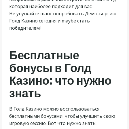
которая наиболее подходит для вас.
Не упускайте шанс попробовать Демо-версию
Голд Казино сегодня и maybe стать
победителем!
Бесплатные
бонусы в Голд
Казино: что нужно
знать
В Голд Казино можно воспользоваться
бесплатными бонусами, чтобы улучшить свою
игровую сессию. Вот что нужно знать: