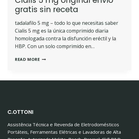
Cialis 5 mg original envío
gratis sin receta
tadalafilo 5 mg – todo lo que necesitas saber
Cialis 5 mg es la única comprimido diaria
homologada contra la disfunción eréctil y la
HBP. Con un solo comprimido en…
CIALIS
READ MORE
5
MG
ORIGINAL
ENVÍO
GRATIS
SIN
RECETA
C.OTTONI
Assistência Técnica e Revenda de Eletrodomésticos
Portáteis, Ferramentas Elétricas e Lavadoras de Alta