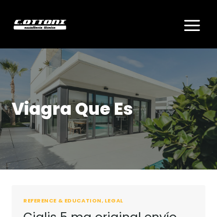
Skip
to
content
Viagra Que Es
REFERENCE & EDUCATION, LEGAL