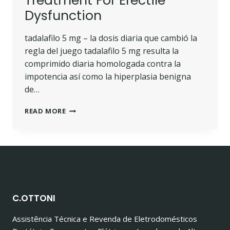
Treatment For Erectile
Dysfunction
tadalafilo 5 mg – la dosis diaria que cambió la
regla del juego tadalafilo 5 mg resulta la
comprimido diaria homologada contra la
impotencia así como la hiperplasia benigna
de…
TREATMENT
READ MORE
FOR
ERECTILE
DYSFUNCTION
C.OTTONI
Assistência Técnica e Revenda de Eletrodomésticos