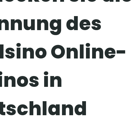
nnung des
dsino Online-
inos in
tschland