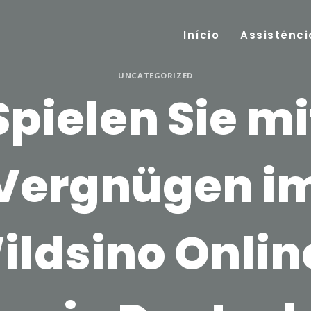
Início
Assistênci
UNCATEGORIZED
Spielen Sie mi
Vergnügen i
ildsino Onlin