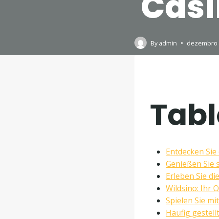
Casi
By
admin
dezembro 
Tabl
Entdecken Sie
Genießen Sie s
Erleben Sie di
Wildsino: Ihr 
Spielen Sie m
Häufig gestel