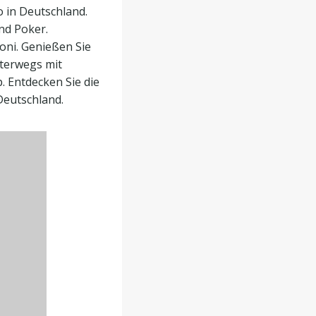
 in Deutschland.
und Poker.
Boni. Genießen Sie
nterwegs mit
. Entdecken Sie die
Deutschland.