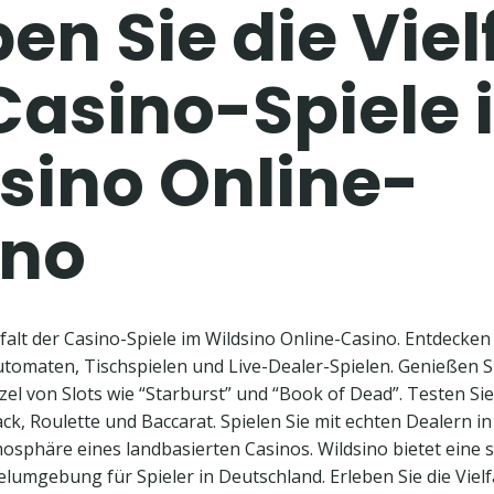
ben Sie die Viel
Casino-Spiele 
sino Online-
ino
lfalt der Casino-Spiele im Wildsino Online-Casino. Entdecken 
utomaten, Tischspielen und Live-Dealer-Spielen. Genießen 
el von Slots wie “Starburst” und “Book of Dead”. Testen Sie
ack, Roulette und Baccarat. Spielen Sie mit echten Dealern in
mosphäre eines landbasierten Casinos. Wildsino bietet eine 
lumgebung für Spieler in Deutschland. Erleben Sie die Vielf