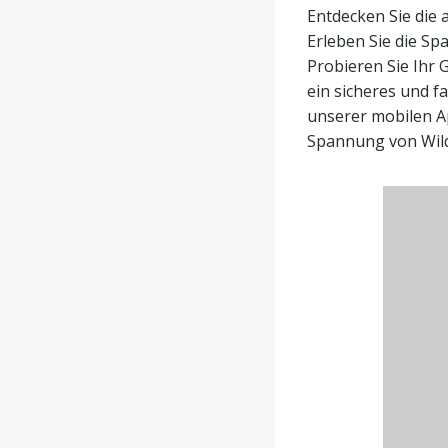
Entdecken Sie die
Erleben Sie die Sp
Probieren Sie Ihr 
ein sicheres und f
unserer mobilen Ap
Spannung von Wild