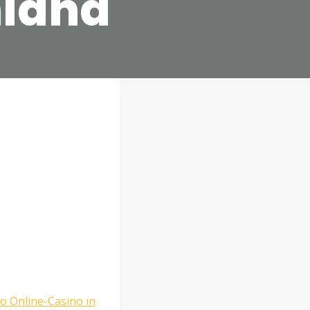
hland
o Online-Casino in