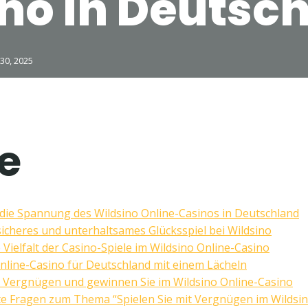
no in Deutsc
30, 2025
e
 die Spannung des Wildsino Online-Casinos in Deutschland
icheres und unterhaltsames Glücksspiel bei Wildsino
e Vielfalt der Casino-Spiele im Wildsino Online-Casino
Online-Casino für Deutschland mit einem Lächeln
it Vergnügen und gewinnen Sie im Wildsino Online-Casino
lte Fragen zum Thema “Spielen Sie mit Vergnügen im Wildsin