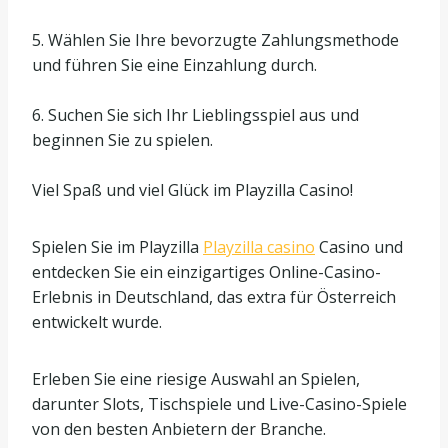
5. Wählen Sie Ihre bevorzugte Zahlungsmethode
und führen Sie eine Einzahlung durch.
6. Suchen Sie sich Ihr Lieblingsspiel aus und
beginnen Sie zu spielen.
Viel Spaß und viel Glück im Playzilla Casino!
Spielen Sie im Playzilla
Playzilla casino
Casino und
entdecken Sie ein einzigartiges Online-Casino-
Erlebnis in Deutschland, das extra für Österreich
entwickelt wurde.
Erleben Sie eine riesige Auswahl an Spielen,
darunter Slots, Tischspiele und Live-Casino-Spiele
von den besten Anbietern der Branche.