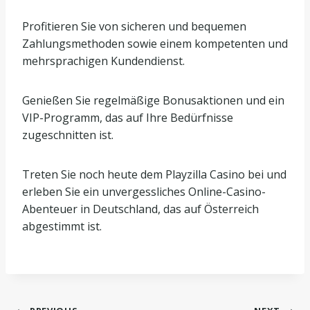
Profitieren Sie von sicheren und bequemen
Zahlungsmethoden sowie einem kompetenten und
mehrsprachigen Kundendienst.
Genießen Sie regelmäßige Bonusaktionen und ein
VIP-Programm, das auf Ihre Bedürfnisse
zugeschnitten ist.
Treten Sie noch heute dem Playzilla Casino bei und
erleben Sie ein unvergessliches Online-Casino-
Abenteuer in Deutschland, das auf Österreich
abgestimmt ist.