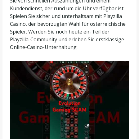
Sie von schnellen Auszahlungen und einem
Kundendienst, der rund um die Uhr verfügbar ist.
Spielen Sie sicher und unterhaltsam mit Playzilla
Casino, der bevorzugten Wahl für österreichische
Spieler. Werden Sie noch heute ein Teil der
Playzilla-Community und erleben Sie erstklassige
Online-Casino-Unterhaltung.