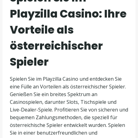
Playzilla Casino: Ihre
Vorteile als
österreichischer
Spieler
Spielen Sie im Playzilla Casino und entdecken Sie
eine Fülle an Vorteilen als österreichischer Spieler.
Genießen Sie ein breites Spektrum an
Casinospielen, darunter Slots, Tischspiele und
Live-Dealer-Spiele. Profitieren Sie von sicheren und
bequemen Zahlungsmethoden, die speziell für
österreichische Spieler entwickelt wurden. Spielen
Sie in einer benutzerfreundlichen und