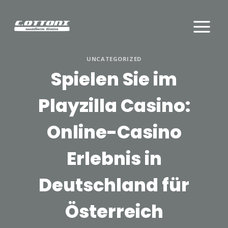
Skip
to
content
UNCATEGORIZED
Spielen Sie im
Playzilla Casino:
Online-Casino
Erlebnis in
Deutschland für
Österreich