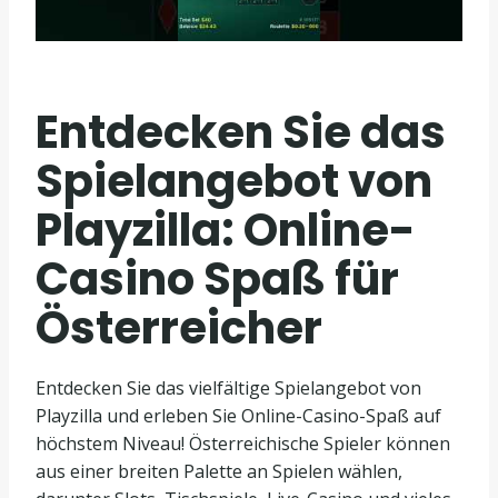
Entdecken Sie das
Spielangebot von
Playzilla: Online-
Casino Spaß für
Österreicher
Entdecken Sie das vielfältige Spielangebot von
Playzilla und erleben Sie Online-Casino-Spaß auf
höchstem Niveau! Österreichische Spieler können
aus einer breiten Palette an Spielen wählen,