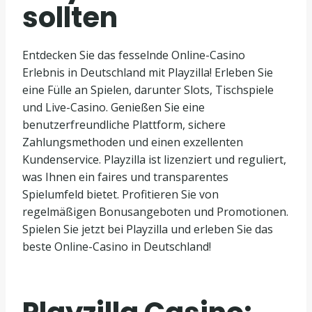
sollten
Entdecken Sie das fesselnde Online-Casino
Erlebnis in Deutschland mit Playzilla! Erleben Sie
eine Fülle an Spielen, darunter Slots, Tischspiele
und Live-Casino. Genießen Sie eine
benutzerfreundliche Plattform, sichere
Zahlungsmethoden und einen exzellenten
Kundenservice. Playzilla ist lizenziert und reguliert,
was Ihnen ein faires und transparentes
Spielumfeld bietet. Profitieren Sie von
regelmäßigen Bonusangeboten und Promotionen.
Spielen Sie jetzt bei Playzilla und erleben Sie das
beste Online-Casino in Deutschland!