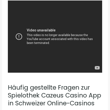
Häufig gestellte Fragen zur
Spielothek Cazeus Casino App
in Schweizer Online-Casinos