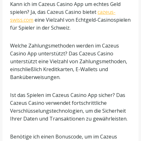
Kann ich im Cazeus Casino App um echtes Geld
spielen? Ja, das Cazeus Casino bietet
cazeus-
swiss.com
eine Vielzahl von Echtgeld-Casinospielen
für Spieler in der Schweiz.
Welche Zahlungsmethoden werden im Cazeus
Casino App unterstützt? Das Cazeus Casino
unterstützt eine Vielzahl von Zahlungsmethoden,
einschließlich Kreditkarten, E-Wallets und
Banküberweisungen.
Ist das Spielen im Cazeus Casino App sicher? Das
Cazeus Casino verwendet fortschrittliche
Verschlüsselungstechnologien, um die Sicherheit
Ihrer Daten und Transaktionen zu gewährleisten.
Benötige ich einen Bonuscode, um im Cazeus