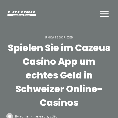
Skip
to
content
UNCATEGORIZED
Spielen Sie im Cazeus
Casino App um
echtes Geld in
Schweizer Online-
Casinos
By
admin
janeiro 9, 2026