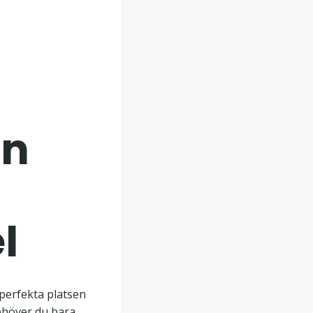
En
l
perfekta platsen
behöver du bara