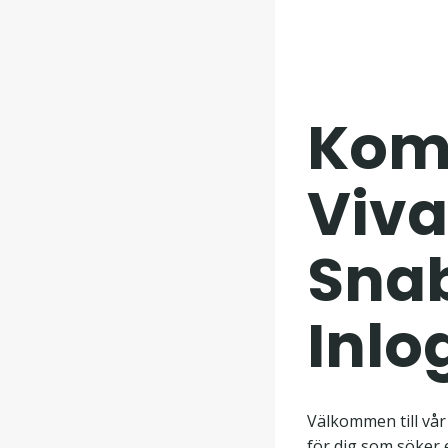
Kom
Viva
Snab
Inlo
Välkommen till vår
för dig som söker 