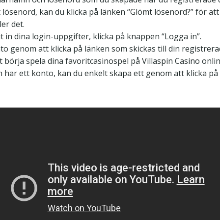
 lösenord, kan du klicka på länken “Glömt lösenord?” för att
er det.
it in dina login-uppgifter, klicka på knappen “Logga in”.
onto genom att klicka på länken som skickas till din registrer
t börja spela dina favoritcasinospel på Villaspin Casino onlin
n har ett konto, kan du enkelt skapa ett genom att klicka p