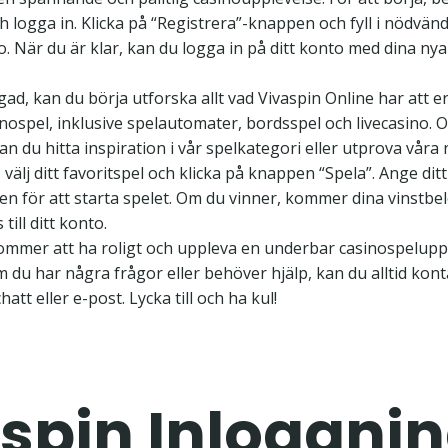
h logga in. Klicka på “Registrera”-knappen och fyll i nödvän
to. När du är klar, kan du logga in på ditt konto med dina 
ad, kan du börja utforska allt vad Vivaspin Online har att er
inospel, inklusive spelautomater, bordsspel och livecasino.
an du hitta inspiration i vår spelkategori eller utprova våra 
, välj ditt favoritspel och klicka på knappen “Spela”. Ange di
gen för att starta spelet. Om du vinner, kommer dina vinstbe
till ditt konto.
ommer att ha roligt och uppleva en underbar casinospelupp
m du har några frågor eller behöver hjälp, kan du alltid kont
hatt eller e-post. Lycka till och ha kul!
spin Inloggni