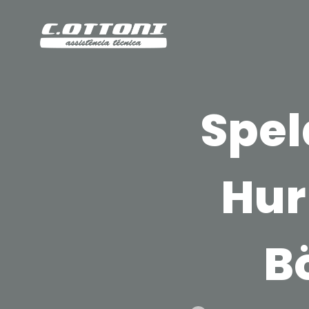
Skip
to
content
Spel
Hur
B