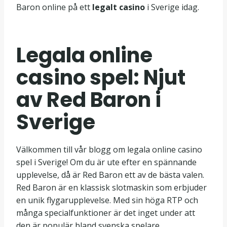
Baron online på ett
legalt casino
i Sverige idag.
Legala online
casino spel: Njut
av Red Baron i
Sverige
Välkommen till vår blogg om legala online casino
spel i Sverige! Om du är ute efter en spännande
upplevelse, då är Red Baron ett av de bästa valen.
Red Baron är en klassisk slotmaskin som erbjuder
en unik flygarupplevelse. Med sin höga RTP och
många specialfunktioner är det inget under att
den är populär bland svenska spelare.