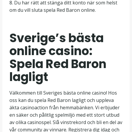
8. Du har rätt att stänga ditt konto när som helst
om du vill sluta spela Red Baron online.
Sverige’s bästa
online casino:
Spela Red Baron
lagligt
Välkommen till Sveriges bästa online casino! Hos
oss kan du spela Red Baron lagligt och uppleva
äkta casinoaction från hemmabänken. Vi erbjuder
en säker och pålitlig spelmiljö med ett stort utbud
av olika casinospel. Slå vinstrekord och bli en del av
vår community av vinnare. Registrera dig idag och