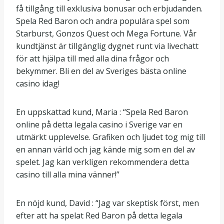
få tillgång till exklusiva bonusar och erbjudanden.
Spela Red Baron och andra populära spel som
Starburst, Gonzos Quest och Mega Fortune. Vår
kundtjänst är tillgänglig dygnet runt via livechatt
för att hjälpa till med alla dina frågor och
bekymmer. Bli en del av Sveriges bästa online
casino idag!
En uppskattad kund, Maria : “Spela Red Baron
online på detta legala casino i Sverige var en
utmärkt upplevelse. Grafiken och ljudet tog mig till
en annan värld och jag kände mig som en del av
spelet. Jag kan verkligen rekommendera detta
casino till alla mina vänner!”
En nöjd kund, David : “Jag var skeptisk först, men
efter att ha spelat Red Baron på detta legala