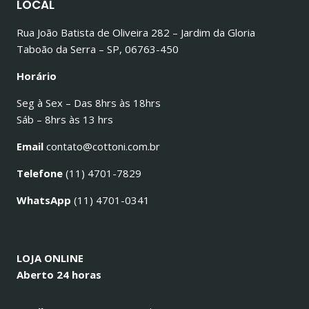
LOCAL
Rua João Batista de Oliveira 282 – Jardim da Gloria
Taboão da Serra – SP, 06763-450
Horário
Seg à Sex – Das 8hrs às 18hrs
Sáb – 8hrs às 13 hrs
Email
contato@cottoni.com.br
Telefone
(11) 4701-7829
WhatsApp
(11) 4701-0341
LOJA ONLINE
Aberto 24 horas