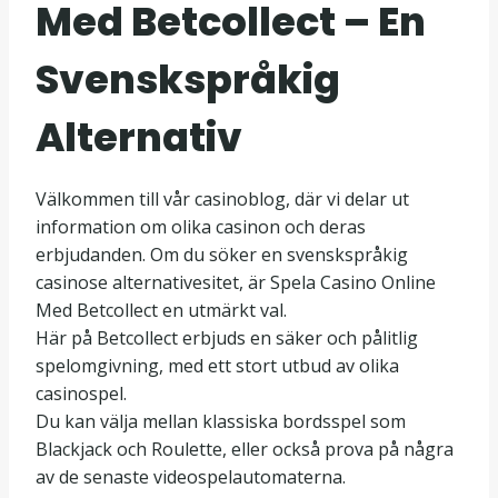
Med Betcollect – En
Svenskspråkig
Alternativ
Välkommen till vår casinoblog, där vi delar ut
information om olika casinon och deras
erbjudanden. Om du söker en svenskspråkig
casinose alternativesitet, är Spela Casino Online
Med Betcollect en utmärkt val.
Här på Betcollect erbjuds en säker och pålitlig
spelomgivning, med ett stort utbud av olika
casinospel.
Du kan välja mellan klassiska bordsspel som
Blackjack och Roulette, eller också prova på några
av de senaste videospelautomaterna.