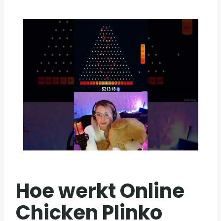
Hoe werkt Online
Chicken Plinko