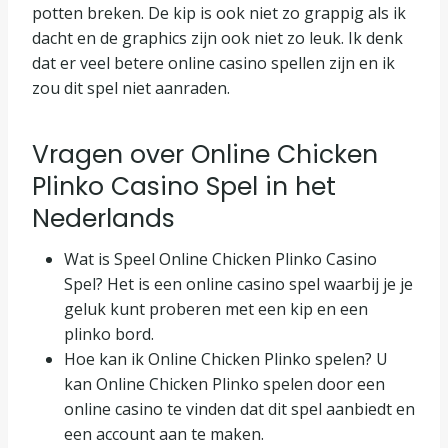
potten breken. De kip is ook niet zo grappig als ik
dacht en de graphics zijn ook niet zo leuk. Ik denk
dat er veel betere online casino spellen zijn en ik
zou dit spel niet aanraden.
Vragen over Online Chicken
Plinko Casino Spel in het
Nederlands
Wat is Speel Online Chicken Plinko Casino
Spel? Het is een online casino spel waarbij je je
geluk kunt proberen met een kip en een
plinko bord.
Hoe kan ik Online Chicken Plinko spelen? U
kan Online Chicken Plinko spelen door een
online casino te vinden dat dit spel aanbiedt en
een account aan te maken.