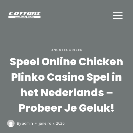
Skip
to
content
UNCATEGORIZED
Speel Online Chicken
Plinko Casino Spel in
het Nederlands –
Probeer Je Geluk!
By
admin
janeiro 7, 2026