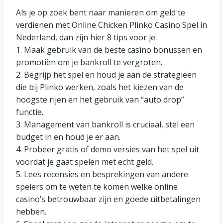
Als je op zoek bent naar manieren om geld te
verdienen met Online Chicken Plinko Casino Spel in
Nederland, dan zijn hier 8 tips voor je:
1. Maak gebruik van de beste casino bonussen en
promotiën om je bankroll te vergroten.
2. Begrijp het spel en houd je aan de strategieën
die bij Plinko werken, zoals het kiezen van de
hoogste rijen en het gebruik van “auto drop”
functie.
3. Management van bankroll is cruciaal, stel een
budget in en houd je er aan.
4. Probeer gratis of demo versies van het spel uit
voordat je gaat spelen met echt geld.
5. Lees recensies en besprekingen van andere
spelers om te weten te komen welke online
casino’s betrouwbaar zijn en goede uitbetalingen
hebben.