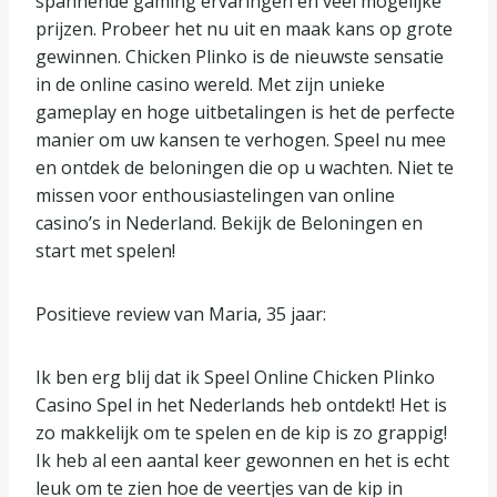
spannende gaming ervaringen en veel mogelijke
prijzen. Probeer het nu uit en maak kans op grote
gewinnen. Chicken Plinko is de nieuwste sensatie
in de online casino wereld. Met zijn unieke
gameplay en hoge uitbetalingen is het de perfecte
manier om uw kansen te verhogen. Speel nu mee
en ontdek de beloningen die op u wachten. Niet te
missen voor enthousiastelingen van online
casino’s in Nederland. Bekijk de Beloningen en
start met spelen!
Positieve review van Maria, 35 jaar:
Ik ben erg blij dat ik Speel Online Chicken Plinko
Casino Spel in het Nederlands heb ontdekt! Het is
zo makkelijk om te spelen en de kip is zo grappig!
Ik heb al een aantal keer gewonnen en het is echt
leuk om te zien hoe de veertjes van de kip in