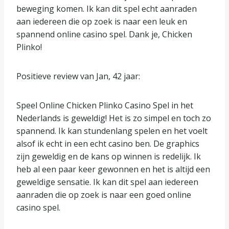
beweging komen. Ik kan dit spel echt aanraden
aan iedereen die op zoek is naar een leuk en
spannend online casino spel. Dank je, Chicken
Plinko!
Positieve review van Jan, 42 jaar:
Speel Online Chicken Plinko Casino Spel in het
Nederlands is geweldig! Het is zo simpel en toch zo
spannend. Ik kan stundenlang spelen en het voelt
alsof ik echt in een echt casino ben. De graphics
zijn geweldig en de kans op winnen is redelijk. Ik
heb al een paar keer gewonnen en het is altijd een
geweldige sensatie. Ik kan dit spel aan iedereen
aanraden die op zoek is naar een goed online
casino spel.