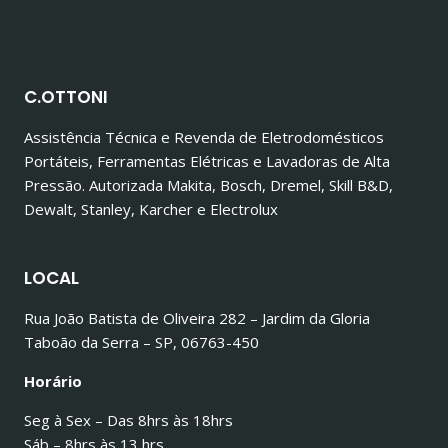
C.OTTONI
Assistência Técnica e Revenda de Eletrodomésticos
Portáteis, Ferramentas Elétricas e Lavadoras de Alta
Pressão. Autorizada Makita, Bosch, Dremel, Skill B&D,
Dewalt, Stanley, Karcher e Electrolux
LOCAL
Rua João Batista de Oliveira 282 – Jardim da Gloria
Taboão da Serra – SP, 06763-450
Horário
Seg à Sex – Das 8hrs às 18hrs
Sáb – 8hrs às 13 hrs