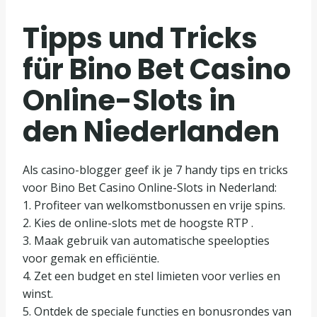
Tipps und Tricks
für Bino Bet Casino
Online-Slots in
den Niederlanden
Als casino-blogger geef ik je 7 handy tips en tricks
voor Bino Bet Casino Online-Slots in Nederland:
1. Profiteer van welkomstbonussen en vrije spins.
2. Kies de online-slots met de hoogste RTP .
3. Maak gebruik van automatische speelopties
voor gemak en efficiëntie.
4. Zet een budget en stel limieten voor verlies en
winst.
5. Ontdek de speciale functies en bonusrondes van