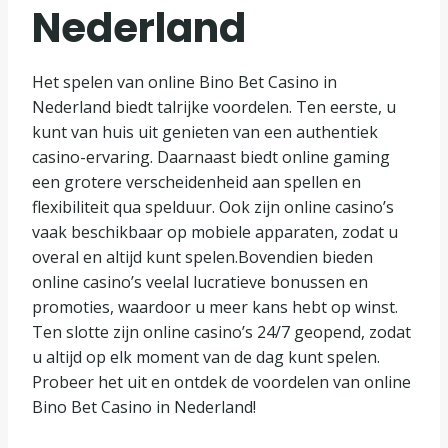
Nederland
Het spelen van online Bino Bet Casino in
Nederland biedt talrijke voordelen. Ten eerste, u
kunt van huis uit genieten van een authentiek
casino-ervaring. Daarnaast biedt online gaming
een grotere verscheidenheid aan spellen en
flexibiliteit qua spelduur. Ook zijn online casino’s
vaak beschikbaar op mobiele apparaten, zodat u
overal en altijd kunt spelen.Bovendien bieden
online casino’s veelal lucratieve bonussen en
promoties, waardoor u meer kans hebt op winst.
Ten slotte zijn online casino’s 24/7 geopend, zodat
u altijd op elk moment van de dag kunt spelen.
Probeer het uit en ontdek de voordelen van online
Bino Bet Casino in Nederland!