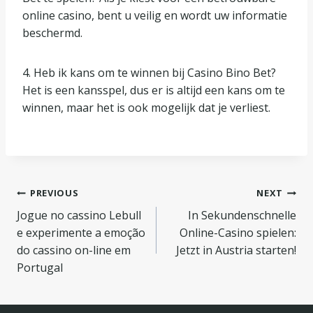
online casino, bent u veilig en wordt uw informatie
beschermd.
4. Heb ik kans om te winnen bij Casino Bino Bet?
Het is een kansspel, dus er is altijd een kans om te
winnen, maar het is ook mogelijk dat je verliest.
Navegação
PREVIOUS
NEXT
Jogue no cassino Lebull
In Sekundenschnelle
de
e experimente a emoção
Online-Casino spielen:
Post
do cassino on-line em
Jetzt in Austria starten!
Portugal