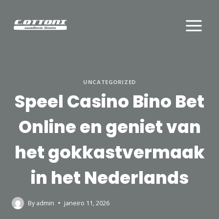
Skip
to
content
UNCATEGORIZED
Speel Casino Bino Bet
Online en geniet van
het gokkastvermaak
in het Nederlands
By
admin
janeiro 11, 2026