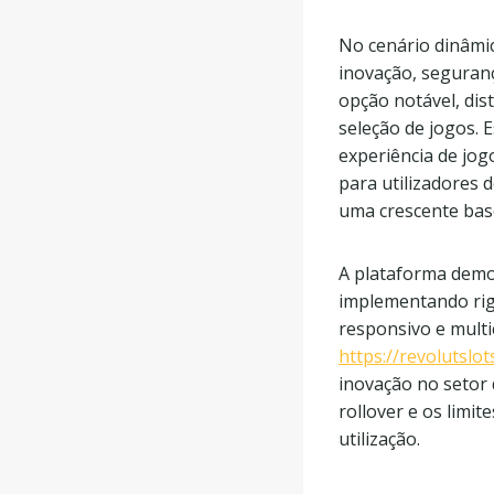
No cenário dinâmi
inovação, seguranç
opção notável, dis
seleção de jogos. 
experiência de jog
para utilizadores 
uma crescente base
A plataforma demo
implementando rig
responsivo e multi
https://revolutslo
inovação no setor 
rollover e os lim
utilização.