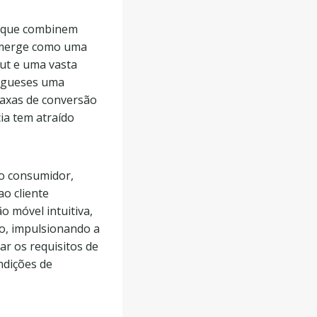
s que combinem
 emerge como uma
lut e uma vasta
rtugueses uma
taxas de conversão
ia tem atraído
o consumidor,
o cliente
o móvel intuitiva,
o, impulsionando a
r os requisitos de
ndições de