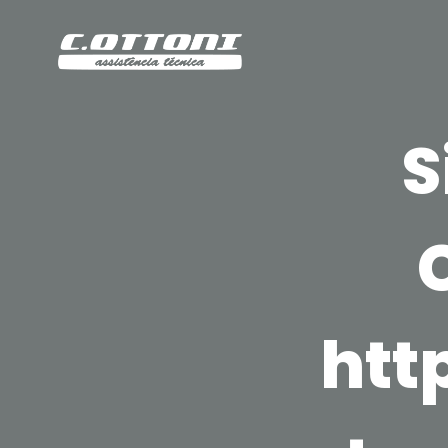
Skip
to
content
S
htt