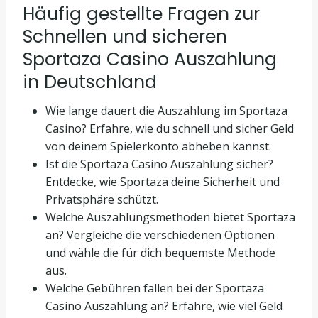
Häufig gestellte Fragen zur
Schnellen und sicheren
Sportaza Casino Auszahlung
in Deutschland
Wie lange dauert die Auszahlung im Sportaza
Casino? Erfahre, wie du schnell und sicher Geld
von deinem Spielerkonto abheben kannst.
Ist die Sportaza Casino Auszahlung sicher?
Entdecke, wie Sportaza deine Sicherheit und
Privatsphäre schützt.
Welche Auszahlungsmethoden bietet Sportaza
an? Vergleiche die verschiedenen Optionen
und wähle die für dich bequemste Methode
aus.
Welche Gebühren fallen bei der Sportaza
Casino Auszahlung an? Erfahre, wie viel Geld