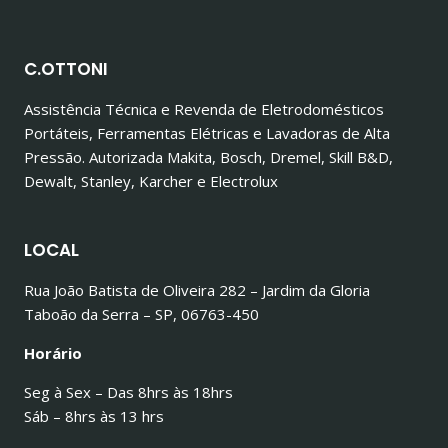
C.OTTONI
Assistência Técnica e Revenda de Eletrodomésticos
Portáteis, Ferramentas Elétricas e Lavadoras de Alta
Pressão. Autorizada Makita, Bosch, Dremel, Skill B&D,
Dewalt, Stanley, Karcher e Electrolux
LOCAL
Rua João Batista de Oliveira 282 – Jardim da Gloria
Taboão da Serra – SP, 06763-450
Horário
Seg à Sex – Das 8hrs às 18hrs
Sáb – 8hrs às 13 hrs