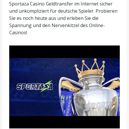
Sportaza Casino Geldtransfer im Internet sicher
und unkompliziert für deutsche Spieler. Probieren
Sie es noch heute aus und erleben Sie die
Spannung und den Nervenkitzel des Online-
Casinos!