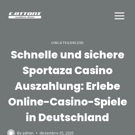
Skip
to
content
UNCATEGORIZED
Schnelle und sichere
Sportaza Casino
Auszahlung: Erlebe
Online-Casino-Spiele
in Deutschland
By
admin
dezembro 25, 2025