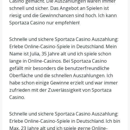
Casino gemacht. Die Auszahlungen waren immer
schnell und sicher. Das Angebot an Spielen ist
riesig und die Gewinnchancen sind hoch. Ich kann
Sportaza Casino nur empfehlen!
Schnelle und sichere Sportaza Casino Auszahlung:
Erlebe Online-Casino-Spiele in Deutschland. Mein
Name ist Julia, 35 Jahre alt und ich spiele schon
lange in Online-Casinos. Bei Sportaza Casino
gefällt mir besonders die benutzerfreundliche
Oberfläche und die schnellen Auszahlungen. Ich
habe schon einige Gewinne erzielt und war immer
zufrieden mit der Zuverlässigkeit von Sportaza
Casino.
Schnelle und sichere Sportaza Casino Auszahlung:
Erlebe Online-Casino-Spiele in Deutschland. Ich bin
Max, 23 Jahre alt und ich spiele gerne Online-