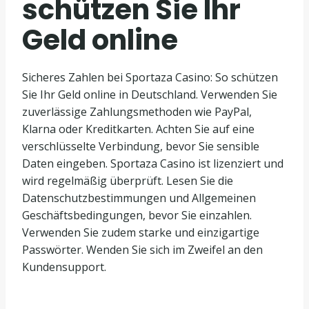
schützen Sie Ihr
Geld online
Sicheres Zahlen bei Sportaza Casino: So schützen
Sie Ihr Geld online in Deutschland. Verwenden Sie
zuverlässige Zahlungsmethoden wie PayPal,
Klarna oder Kreditkarten. Achten Sie auf eine
verschlüsselte Verbindung, bevor Sie sensible
Daten eingeben. Sportaza Casino ist lizenziert und
wird regelmäßig überprüft. Lesen Sie die
Datenschutzbestimmungen und Allgemeinen
Geschäftsbedingungen, bevor Sie einzahlen.
Verwenden Sie zudem starke und einzigartige
Passwörter. Wenden Sie sich im Zweifel an den
Kundensupport.