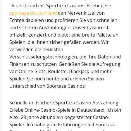
Deutschland mit Sportaza Casinos. Erleben Sie
sportaza deutschland
den Nervenkitzel von
Echtgeldspielen und profitieren Sie von schnellen
und sicheren Auszahlungen. Unser Casino ist
offiziell lizenziert und bietet eine breite Palette an
Spielen, die Ihnen sicher gefallen werden. Wir
verwenden die neuesten
Verschlüsselungstechnologien, um Ihre Daten und
Finanzen zu schützen. Genießen Sie die Aufregung
von Online-Slots, Roulette, Blackjack und mehr.
Spielen Sie noch heute und erleben Sie den
Unterschied von Sportaza Casinos!
Schnelle und sichere Sportaza Casino Auszahlung:
Erlebe Online-Casino-Spiele in Deutschland. Ich bin
Alex, 28 Jahre alt und ein begeisterter Casino-
Spieler. Ich habe gute Erfahrungen mit Sportaza