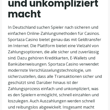
und unkompliziert
macht
In Deutschland suchen Spieler nach sicheren und
einfachen Online-Zahlungsmethoden für Casinos.
Sportaza Casino bietet genau das mit Geldtransfer
im Internet. Die Plattform bietet eine Vielzahl von
Zahlungsoptionen, die alle sicher und zuverlässig
sind. Dazu gehören Kreditkarten, E-Wallets und
Banküberweisungen. Sportaza Casino verwendet
modernste Verschlüsselungstechnologie, um
sicherzustellen, dass alle Transaktionen sicher und
geschützt sind. Darüber hinaus ist der
Zahlungsprozess einfach und unkompliziert, was
es den Spielern ermöglicht, schnell einzahlen und
loszulegen. Auch Auszahlungen werden schnell
und reibungslos abgewickelt. Insgesamt macht