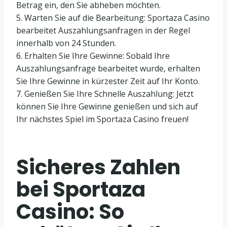
Betrag ein, den Sie abheben möchten.
5. Warten Sie auf die Bearbeitung: Sportaza Casino
bearbeitet Auszahlungsanfragen in der Regel
innerhalb von 24 Stunden.
6. Erhalten Sie Ihre Gewinne: Sobald Ihre
Auszahlungsanfrage bearbeitet wurde, erhalten
Sie Ihre Gewinne in kürzester Zeit auf Ihr Konto.
7. Genießen Sie Ihre Schnelle Auszahlung: Jetzt
können Sie Ihre Gewinne genießen und sich auf
Ihr nächstes Spiel im Sportaza Casino freuen!
Sicheres Zahlen
bei Sportaza
Casino: So