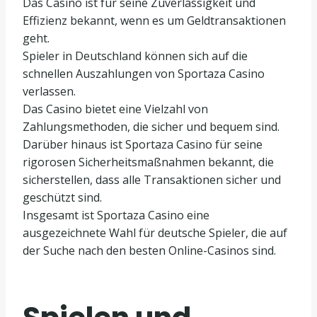
Das Casino ist für seine Zuverlässigkeit und
Effizienz bekannt, wenn es um Geldtransaktionen
geht.
Spieler in Deutschland können sich auf die
schnellen Auszahlungen von Sportaza Casino
verlassen.
Das Casino bietet eine Vielzahl von
Zahlungsmethoden, die sicher und bequem sind.
Darüber hinaus ist Sportaza Casino für seine
rigorosen Sicherheitsmaßnahmen bekannt, die
sicherstellen, dass alle Transaktionen sicher und
geschützt sind.
Insgesamt ist Sportaza Casino eine
ausgezeichnete Wahl für deutsche Spieler, die auf
der Suche nach den besten Online-Casinos sind.