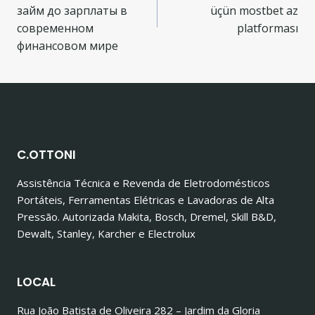
Post
займ до зарплаты в
üçün mostbet az
современном
platforması
финансовом мире
C.OTTONI
Assistência Técnica e Revenda de Eletrodomésticos
Portáteis, Ferramentas Elétricas e Lavadoras de Alta
Pressão. Autorizada Makita, Bosch, Dremel, Skill B&D,
Dewalt, Stanley, Karcher e Electrolux
LOCAL
Rua João Batista de Oliveira 282 – Jardim da Gloria