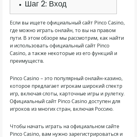
Шаг 2: Вход
Если вы ищете официальный сайт Pinco Casino,
где можно играть онлайн, то вы на правом
пути. В этом обзоре мы рассмотрим, как найти
и использовать официальный сайт Pinco
Casino, а также некоторые из его функций и
преимуществ.
Pinco Casino – это популярный онлайн-казино,
которое предлагает игрокам широкий спектр
игр, включая слоты, карточные игры и рулетку.
Официальный сайт Pinco Casino доступен для
игроков из многих стран, включая Россию.
Чтобы начать играть на официальном сайте
Pinco Casino, вам нужно зарегистрироваться и