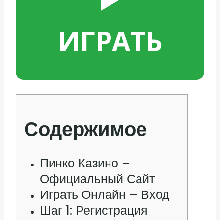
ИГРАТЬ
Содержимое
Пинко Казино –
Официальный Сайт
Играть Онлайн – Вход
Шаг 1: Регистрация