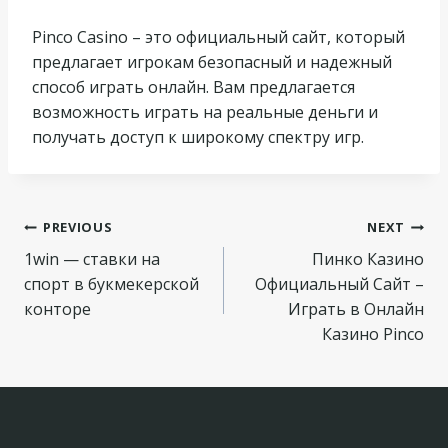
Pinco Casino – это официальный сайт, который
предлагает игрокам безопасный и надежный
способ играть онлайн. Вам предлагается
возможность играть на реальные деньги и
получать доступ к широкому спектру игр.
Navegação
PREVIOUS
NEXT
1win — ставки на
Пинко Казино
de
спорт в букмекерской
Официальный Сайт –
Post
конторе
Играть в Онлайн
Казино Pinco