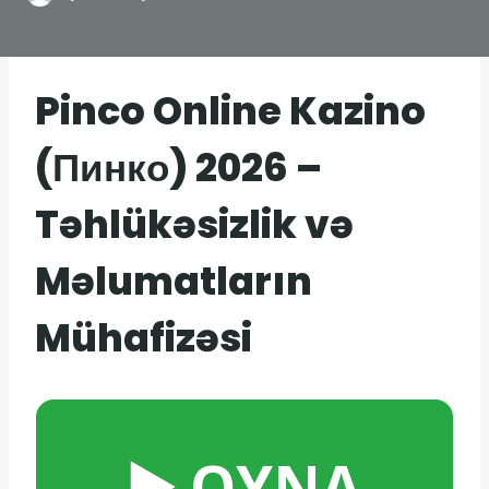
Pinco Online Kazino
(Пинко) 2026 –
Təhlükəsizlik və
Məlumatların
Mühafizəsi
▶️ OYNA