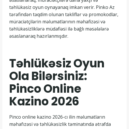
əsaslanaraq, müraciətçilərə daha yaxşı və
təhlükəsiz oyun oynayanaq imkan verir. Pinko Az
tərəfindən təqdim olunan təkliflər və promokodlar,
müraciətçilərin məlumatlarının məhafizəsi və
təhlükəsizliklərə müdafiəsi ilə bağlı məsələlərə
əsaslanaraq hazırlanmışdır.
Təhlükəsiz Oyun
Ola Bilərsiniz:
Pinco Online
Kazino 2026
Pinco online kazino 2026-cı ilin məlumatların
məhafızəsi və təhlükəsizlik təminatında ətrafda