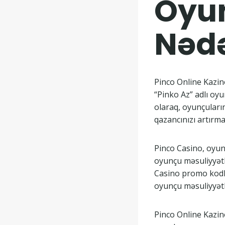
Oyun
Nədə
Pinco Online Kazin
“Pinko Az” adlı oyu
olaraq, oyunçuları
qazancınızı artırma
Pinco Casino, oyun
oyunçu məsuliyyətl
Casino promo kodl
oyunçu məsuliyyətl
Pinco Online Kazin