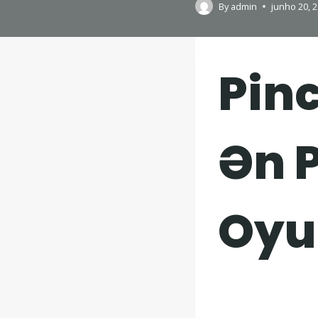
By
admin
junho 20, 
Pinc
Ən P
Oyu