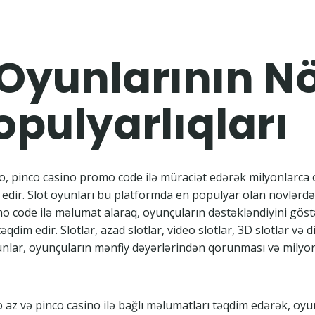
 Oyunlarının N
opulyarlıqları
o, pinco casino promo code ilə müraciət edərək milyonlarc
 edir. Slot oyunları bu platformda en populyar olan növlərdən
o code ilə məlumat alaraq, oyunçuların dəstəkləndiyini göstə
qdim edir. Slotlar, azad slotlar, video slotlar, 3D slotlar və 
unlar, oyunçuların mənfiy dəyərlərindən qorunması və mily
o az və pinco casino ilə bağlı məlumatları təqdim edərək, oyu