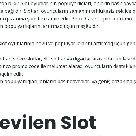
də bilər. Slot oyunlarının populyarlıqları, onların basit qayda
ə bağlıdır. Slotlar, oyunçuların zamanını təhlükəsiz şəkildə 
eni qazanma şansları təmin edir. Pinco Casino, pinco promo 
ın populyarlıqlarını artırmaq üçün məşğuldir.
slot oyunlarının növü və populyarlıqlarını artırmaq üçün gen
lotlar, video slotlar, 3D slotlar və digərlər arasında cümləsizdi
pinco promo code ilə məlumat alaraq, oyunçuların dəstəklən
əqdim edir.
n populyarlıqları, onların basit qaydaları və geniş qazanma şan
evilen Slot