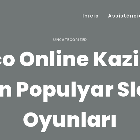
Início
Assistênci
UNCATEGORIZED
o Online Kaz
n Populyar Sl
Oyunları