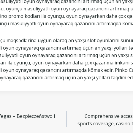
əsuliyyətli oyun oynayaraq qazancını artırmaq üçün ən yaxşı
nu, oyunçu məsuliyyətli oyun oynayaraq qazancını artırmaq 
asino promo kodları ilə oyunçu, oyun oynayarkən daha çox q
unçu məsuliyyətli oyun oynayaraq qazancını artırmaqda kömə
çu məqsədlərinə uyğun olaraq ən yaxşı slot oyunlarını sunur
i oyun oynayaraq qazancını artırmaq üçün ən yaxşı yolları tə
liyyətli oyun oynayaraq qazancını artırmaq üçün ən yaxşı s
arı ilə oyunçu, oyun oynayarkən daha çox qazanma imkanı s
i oyun oynayaraq qazancını artırmaqda kömək edir. Pinko C
oynayaraq qazancını artırmaq üçün ən yaxşı yolları təqdim edi
gação
Vegas – Bezpieczeństwo i
Comprehensive access
sports coverage, casino t