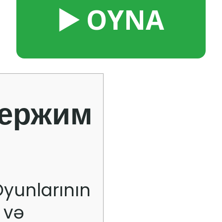
▶️ OYNA
ержим
Oyunlarının
 və