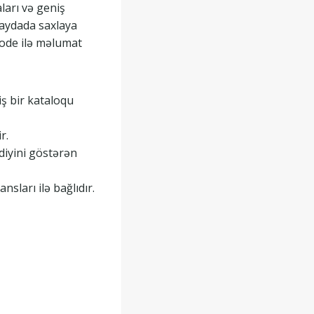
ları və geniş
qaydada saxlaya
code ilə məlumat
iş bir kataloqu
r.
diyini göstərən
sları ilə bağlıdır.