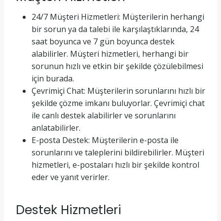
24/7 Müşteri Hizmetleri: Müşterilerin herhangi
bir sorun ya da talebi ile karşılaştıklarında, 24
saat boyunca ve 7 gün boyunca destek
alabilirler. Müşteri hizmetleri, herhangi bir
sorunun hızlı ve etkin bir şekilde çözülebilmesi
için burada.
Çevrimiçi Chat: Müşterilerin sorunlarını hızlı bir
şekilde çözme imkanı buluyorlar. Çevrimiçi chat
ile canlı destek alabilirler ve sorunlarını
anlatabilirler.
E-posta Destek: Müşterilerin e-posta ile
sorunlarını ve taleplerini bildirebilirler. Müşteri
hizmetleri, e-postaları hızlı bir şekilde kontrol
eder ve yanıt verirler.
Destek Hizmetleri