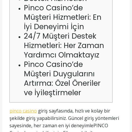
Pinco Casino’de
Müşteri Hizmetleri: En
İyi Deneyimi İçin
24/7 Müşteri Destek
Hizmetleri: Her Zaman
Yardımcı Olmaktayız
Pinco Casino’de
Müşteri Duygularını
Artırma: Özel Öneriler
ve İyileştirmeler
pinco casino
giriş sayfasında, hızlı ve kolay bir
şekilde giriş yapabilirsiniz. Güncel giriş yöntemleri
sayesinde, her zaman en iyi deneyimlePINCO