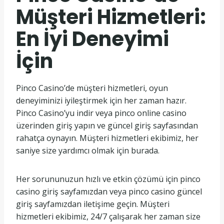
Müşteri Hizmetleri:
En İyi Deneyimi
İçin
Pinco Casino’de müşteri hizmetleri, oyun
deneyiminizi iyileştirmek için her zaman hazır.
Pinco Casino’yu indir veya pinco online casino
üzerinden giriş yapın ve güncel giriş sayfasından
rahatça oynayın. Müşteri hizmetleri ekibimiz, her
saniye size yardımcı olmak için burada.
Her sorununuzun hızlı ve etkin çözümü için pinco
casino giriş sayfamızdan veya pinco casino güncel
giriş sayfamızdan iletişime geçin. Müşteri
hizmetleri ekibimiz, 24/7 çalışarak her zaman size