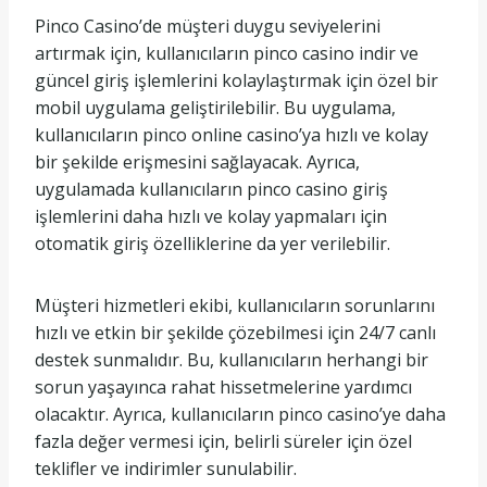
Pinco Casino’de müşteri duygu seviyelerini
artırmak için, kullanıcıların pinco casino indir ve
güncel giriş işlemlerini kolaylaştırmak için özel bir
mobil uygulama geliştirilebilir. Bu uygulama,
kullanıcıların pinco online casino’ya hızlı ve kolay
bir şekilde erişmesini sağlayacak. Ayrıca,
uygulamada kullanıcıların pinco casino giriş
işlemlerini daha hızlı ve kolay yapmaları için
otomatik giriş özelliklerine da yer verilebilir.
Müşteri hizmetleri ekibi, kullanıcıların sorunlarını
hızlı ve etkin bir şekilde çözebilmesi için 24/7 canlı
destek sunmalıdır. Bu, kullanıcıların herhangi bir
sorun yaşayınca rahat hissetmelerine yardımcı
olacaktır. Ayrıca, kullanıcıların pinco casino’ye daha
fazla değer vermesi için, belirli süreler için özel
teklifler ve indirimler sunulabilir.