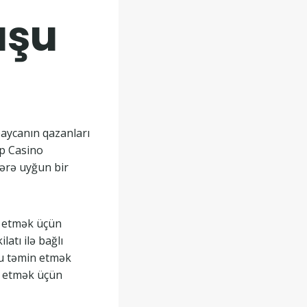
uşu
baycanın qazanları
Up Casino
ərə uyğun bir
ll etmək üçün
atı ilə bağlı
nu təmin etmək
ll etmək üçün