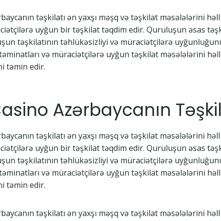
baycanın təşkilatı ən yaxşı məşq və təşkilat məsələlərini hə
iətçilərə uyğun bir təşkilat təqdim edir. Quruluşun əsas təşkil
şun təşkilatının təhlükəsizliyi və müraciətçilərə uyğunluğu
təminatları və müraciətçilərə uyğun təşkilat məsələlərini hə
ni təmin edir.
Casino Azərbaycanın Təşkil
baycanın təşkilatı ən yaxşı məşq və təşkilat məsələlərini hə
iətçilərə uyğun bir təşkilat təqdim edir. Quruluşun əsas təşkil
şun təşkilatının təhlükəsizliyi və müraciətçilərə uyğunluğu
təminatları və müraciətçilərə uyğun təşkilat məsələlərini hə
ni təmin edir.
baycanın təşkilatı ən yaxşı məşq və təşkilat məsələlərini hə