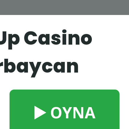
 Up Casino
rbaycan
▶️ OYNA