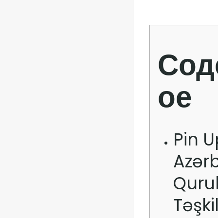
Сод
ое
Pin U
Azər
Quru
Təşki