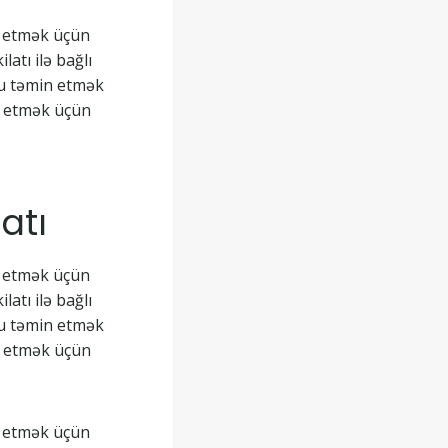
ll etmək üçün
atı ilə bağlı
nu təmin etmək
ll etmək üçün
atı
ll etmək üçün
atı ilə bağlı
nu təmin etmək
ll etmək üçün
ll etmək üçün