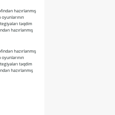
əfindən hazırlanmış
n oyunlarının
tegiyaları təqdim
findən hazırlanmış
əfindən hazırlanmış
n oyunlarının
tegiyaları təqdim
findən hazırlanmış