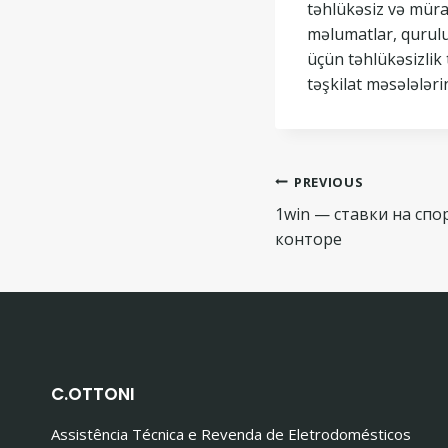
təhlükəsiz və mürac
məlumatlar, qurulu
üçün təhlükəsizlik 
təşkilat məsələləri
Nave
PREVIOUS
1win — ставки на спо
de
конторе
Post
C.OTTONI
Assistência Técnica e Revenda de Eletrodomésticos