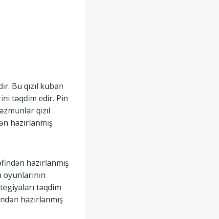
ır. Bu qızıl kuban
ini təqdim edir. Pin
əzmunlar qızıl
dən hazırlanmış
əfindən hazırlanmış
n oyunlarının
tegiyaları təqdim
findən hazırlanmış