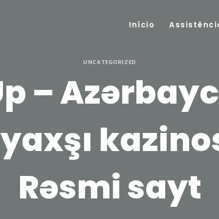
Início
Assistênci
UNCATEGORIZED
Up – Azərbay
 yaxşı kazinos
Rəsmi sayt