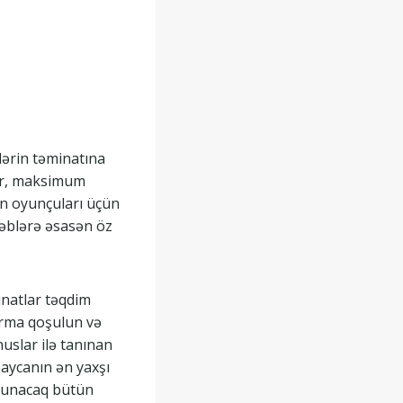
tlərin təminatına
lar, maksimum
nın oyunçuları üçün
ələblərə əsasən öz
inatlar təqdim
forma qoşulun və
uslar ilə tanınan
baycanın ən yaxşı
 olunacaq bütün