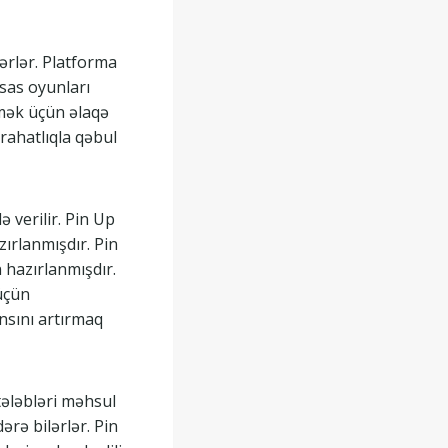
ərlər. Platforma
əsas oyunları
tmək üçün əlaqə
rahatlıqla qəbul
 verilir. Pin Up
ırlanmışdır. Pin
hazırlanmışdır.
üçün
nsını artırmaq
tələbləri məhsul
ərə bilərlər. Pin