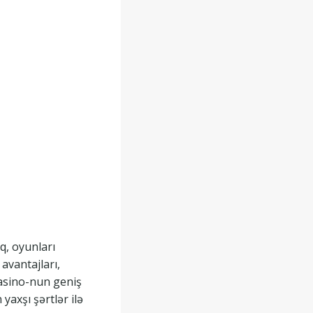
q, oyunları
avantajları,
Casino-nun geniş
axşı şərtlər ilə