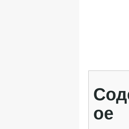
Сод
ое