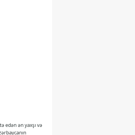
tə edən ən yaxşı və
Azərbaycanın