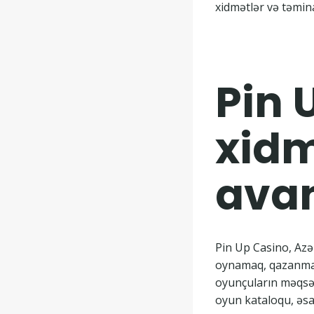
xidmətlər və təmin
Pin 
xidm
avan
Pin Up Casino, Azə
oynamaq, qazanmaq 
oyunçuların məqsəd
oyun kataloqu, əsa