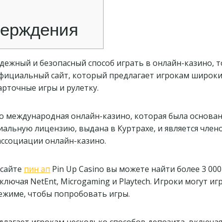
верждения
дежный и безопасный способ играть в онлайн-казино, то
фициальный сайт, который предлагает игрокам широкий
арточные игры и рулетку.
это международная онлайн-казино, которая была основана
альную лицензию, выдана в Куртрахе, и является член
ссоциации онлайн-казино.
 сайте
пин ап
Pin Up Casino вы можете найти более 3 00
ключая NetEnt, Microgaming и Playtech. Игроки могут иг
ежиме, чтобы попробовать игры.
едлагает игрокам несколько способов депозита, включа