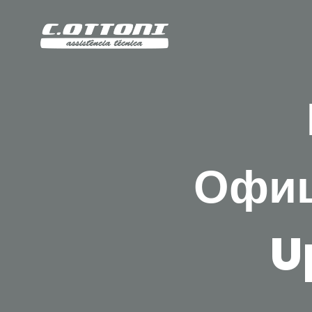
Skip
to
content
Офиц
U