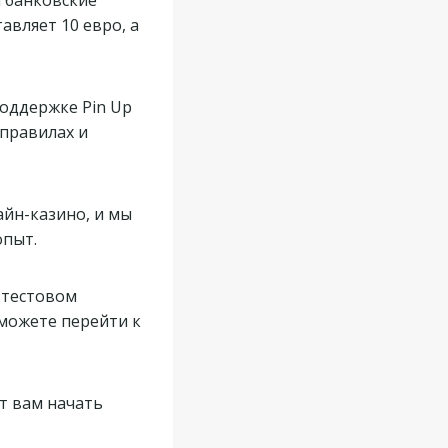
вляет 10 евро, а
поддержке Pin Up
 правилах и
айн-казино, и мы
опыт.
 тестовом
 можете перейти к
т вам начать