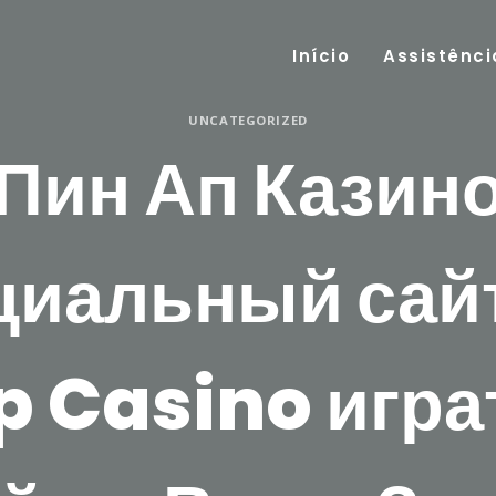
Início
Assistênci
UNCATEGORIZED
Пин Ап Казин
иальный сайт 
p Casino игра