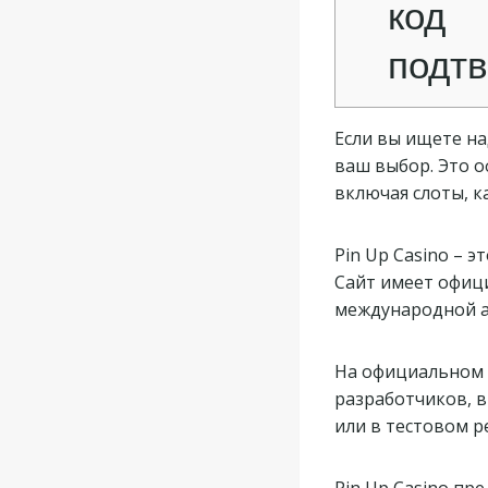
код
подт
Если вы ищете на
ваш выбор. Это о
включая слоты, к
Pin Up Casino – 
Сайт имеет офици
международной а
На официальном
разработчиков, в
или в тестовом р
Pin Up Casino пр