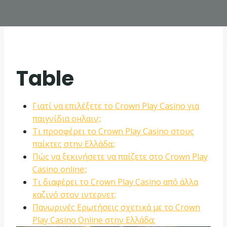
Table
Γιατί να επιλέξετε το Crown Play Casino για
παιγνίδια онλαιν;;
Τι προσφέρει το Crown Play Casino στους
παίκτες στην Ελλάδα;;
Πώς να ξεκινήσετε να παίζετε στο Crown Play
Casino online;;
Τι διαφέρει το Crown Play Casino από άλλα
καζινό στον ιντερνετ;
Πανωρινές Ερωτήσεις σχετικά με το Crown
Play Casino Online στην Ελλάδα: