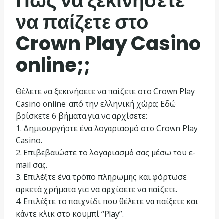
Πώς να ξεκινήσετε
να παίζετε στο
Crown Play Casino
online;;
Θέλετε να ξεκινήσετε να παίζετε στο Crown Play
Casino online; από την ελληνική χώρα; Εδώ
βρίσκετε 6 βήματα για να αρχίσετε:
1. Δημιουργήστε ένα λογαριασμό στο Crown Play
Casino.
2. Επιβεβαιώστε το λογαριασμό σας μέσω του ε-
mail σας.
3. Επιλέξτε ένα τρόπο πληρωμής και φόρτωσε
αρκετά χρήματα για να αρχίσετε να παίζετε.
4. Επιλέξτε το παιχνίδι που θέλετε να παίξετε και
κάντε κλικ στο κουμπί “Play”.