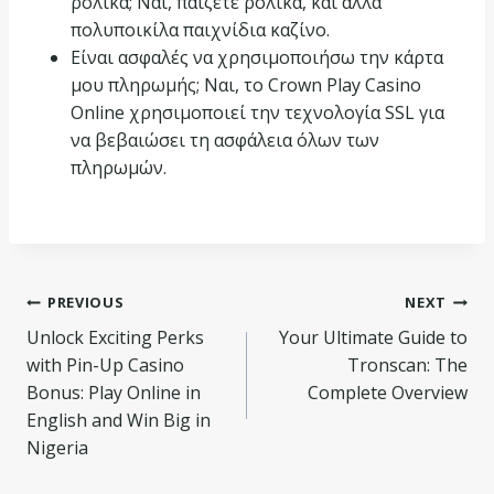
ρολικά; Ναι, παίζετε ρολικά, και άλλα
πολυποικίλα παιχνίδια καζίνο.
Είναι ασφαλές να χρησιμοποιήσω την κάρτα
μου πληρωμής; Ναι, το Crown Play Casino
Online χρησιμοποιεί την τεχνολογία SSL για
να βεβαιώσει τη ασφάλεια όλων των
πληρωμών.
Navegação
PREVIOUS
NEXT
Unlock Exciting Perks
Your Ultimate Guide to
de
with Pin-Up Casino
Tronscan: The
Post
Bonus: Play Online in
Complete Overview
English and Win Big in
Nigeria