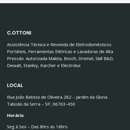
C.OTTONI
Assistência Técnica e Revenda de Eletrodomésticos
Portáteis, Ferramentas Elétricas e Lavadoras de Alta
Pressão. Autorizada Makita, Bosch, Dremel, Skill B&D,
Dewalt, Stanley, Karcher e Electrolux
LOCAL
Rua João Batista de Oliveira 282 – Jardim da Gloria
Taboão da Serra – SP, 06763-450
Horário
Seg à Sex – Das 8hrs às 18hrs