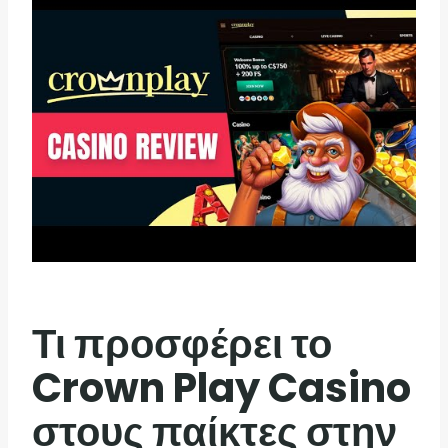
Τι προσφέρει το
Crown Play Casino
στους παίκτες στην