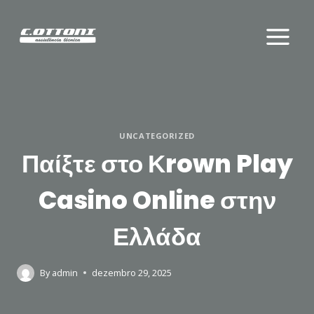
Skip
to
content
UNCATEGORIZED
Παίξτε στο Κrown Play
Casino Online στην
Ελλάδα
By
admin
dezembro 29, 2025