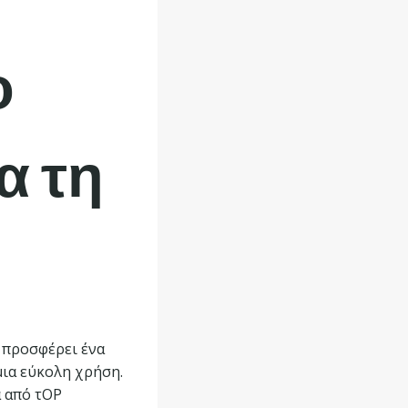
ο
α τη
προσφέρει ένα
μια εύκολη χρήση.
α από τOP