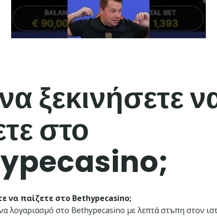
να ξεκινήσετε ν
ετε στο
ypecasino;
ε να παίζετε στο Bethypecasino;
να λογαριασμό στο Bethypecasino με λεπτά στъπη στον ισ