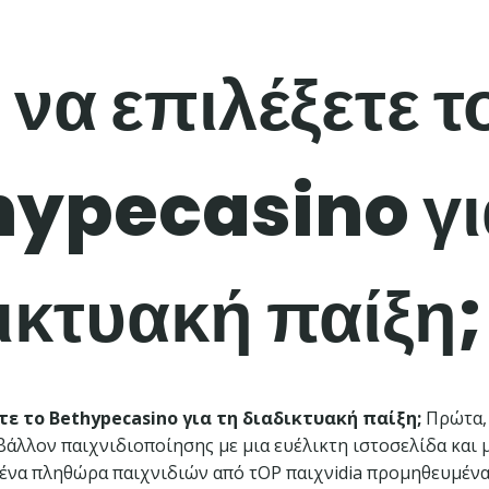
ί να επιλέξετε τ
ypecasino γι
ικτυακή παίξη;
τε το Bethypecasino για τη διαδικτυακή παίξη;
Πρώτα, 
άλλον παιχνιδιοποίησης με μια ευέλικτη ιστοσελίδα και 
ι ένα πληθώρα παιχνιδιών από τOP παιχνidia προμηθευμέν