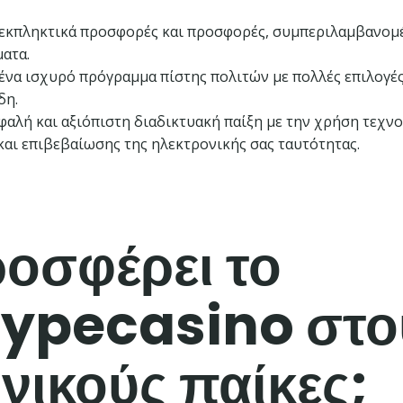
 εκπληκτικά προσφορές και προσφορές, συμπεριλαμβανομ
ατα.
 ένα ισχυρό πρόγραμμα πίστης πολιτών με πολλές επιλογές
δη.
φαλή και αξιόπιστη διαδικτυακή παίξη με την χρήση τεχν
αι επιβεβαίωσης της ηλεκτρονικής σας ταυτότητας.
ροσφέρει το
ypecasino στο
νικούς παίκες;