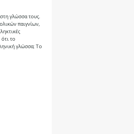
 στη γλώσσα τους.
ολικών παιγνίων,
πληκτικές
 ότι το
ληνική γλώσσα; Το