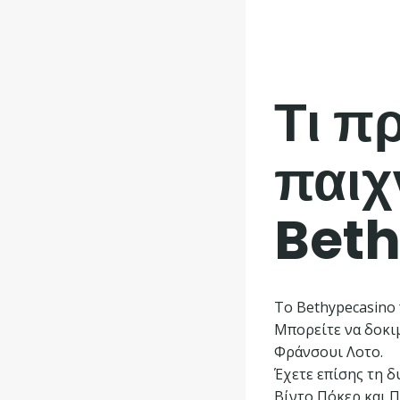
Τι π
παιχ
Beth
Το Bethypecasino
Μπορείτε να δοκιμ
Φράνσουι Λοτο.
Έχετε επίσης τη δ
Βίντο Πόκερ και Π