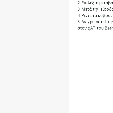
2. Επιλέξτε μεταβ
3. Μετά την είσοδ
4. Ρίξτε τα κύβους
5. Αν χρειαστείτε
στον χAT του Beth