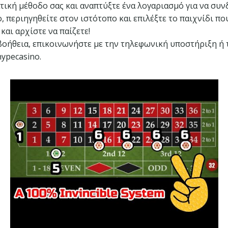
ατική μέθοδο σας και αναπτύξτε ένα λογαριασμό για να συνδ
ο, περιηγηθείτε στον ιστότοπο και επιλέξτε το παιχνίδι που
 και αρχίστε να παίζετε!
 βοήθεια, επικοινωνήστε με την τηλεφωνική υποστήριξη ή 
ypecasino.