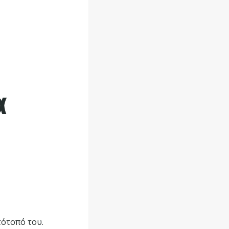
α
τότοπό του.