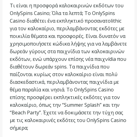
Τι είναι η προσφορά καλοκαιρινών εκδότων του
OnlySpins Casino; Όλα τα λεπτά; Το OnlySpins
Casino διαθέτει ένα εκπληκτικό προσανατolithic
για τον καλοκαίριο, περιλαμβάνοντας εκδότες με
ποικιλία θέματα και προσφορές. Είναι δυνατόν να
χρησιμοποιήσετε κώδικα λήψης για να λαμβάνετε
δωρεάν γύρους στα παιχνίδια των καλοκαιρινών
εκδότων, ενώ υπάρχουν επίσης νέα παιχνídia που
διαθέτουν δωρεάν spins. Τα παιχνίδια που
παίζονται κυρίως στον καλοκαίριο είναι πολύ
διασκεδαστικά, περιλαμβάνοντας παιχνίδια με
θέμα παραλία και νησιά. Το OnlySpins Casino
επίσης προσφέρει εκπληκτικές εκδότες για τον
καλοκαίριο, όπως την “Summer Splash” και την
“Beach Party”. Έχετε να δοκιμάσετε την τύχη σας
με τις καλοκαιρινές εκδότες του OnlySpins Casino
σήμερα;