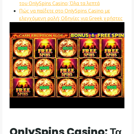
του OnlySpins Casino; Όλα τα λεπτά
Πώς να παίξετε στο OnlySpins Casino με
ελεγχόμενη ρολή; Οδηγίες για Greek χρήστες
OnlySpins Casino: Τα