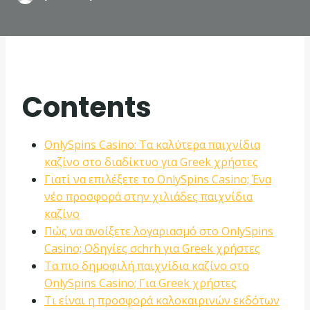
Contents
OnlySpins Casino: Τα καλύτερα παιχνίδια
καζίνο στο διαδίκτυο για Greek χρήστες
Γιατί να επιλέξετε το OnlySpins Casino; Ένα
νέο προσφορά στην χιλιάδες παιχνίδια
καζίνο
Πώς να ανοίξετε λογαριασμό στο OnlySpins
Casino; Οδηγίες σchrh για Greek χρήστες
Τα πιο δημοφιλή παιχνίδια καζίνο στο
OnlySpins Casino; Για Greek χρήστες
Τι είναι η προσφορά καλοκαιρινών εκδότων