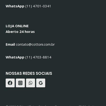
WhatsApp
(11) 4701-0341
LOJA ONLINE
Aberto 24 horas
Email
contato@cottoni.com.br
WhatsApp
(11) 4703-8814
NOSSAS REDES SOCIAIS