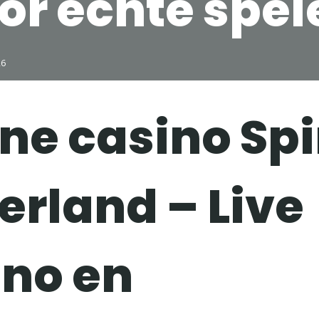
or echte spel
26
ne casino Spi
erland – Live
ino en