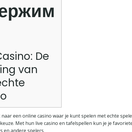
ержим
Casino: De
ing van
echte
no
t naar een online casino waar je kunt spelen met echte spele
keuze. Met hun live casino en tafelspellen kun je je favoriet
s en andere spelers.