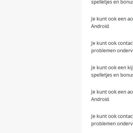
spelletjes en bon
Je kunt ook een ac
Android.
Je kunt ook contac
problemen ondervind
Je kunt ook een ki
spelletjes en bon
Je kunt ook een ac
Android.
Je kunt ook contac
problemen ondervind