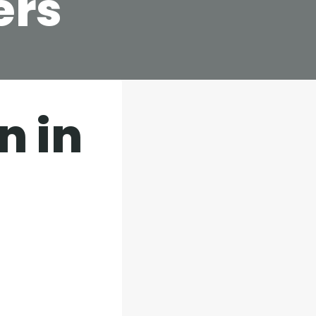
ers
n in