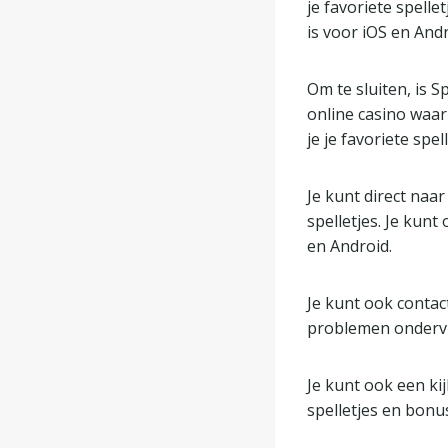
je favoriete spell
is voor iOS en Andr
Om te sluiten, is S
online casino waar
je je favoriete spe
Je kunt direct naa
spelletjes. Je kun
en Android.
Je kunt ook contac
problemen ondervind
Je kunt ook een ki
spelletjes en bon