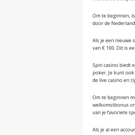
Om te beginnen, is
door de Nederlands
Als je een nieuwe
van € 100. Dit is e
Spin casino biedt e
poker. Je kunt ook 
de live casino en 
Om te beginnen met
welkomstbonus ont
van je favoriete spe
Als je al een acco