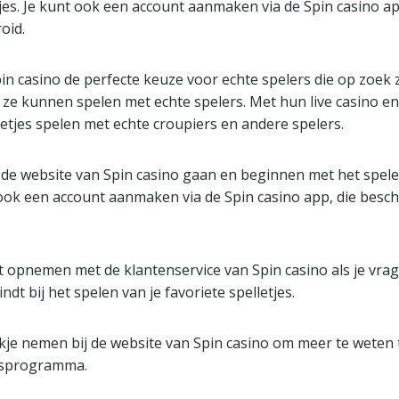
etjes. Je kunt ook een account aanmaken via de Spin casino a
oid.
pin casino de perfecte keuze voor echte spelers die op zoek 
 ze kunnen spelen met echte spelers. Met hun live casino en
lletjes spelen met echte croupiers en andere spelers.
r de website van Spin casino gaan en beginnen met het spele
t ook een account aanmaken via de Spin casino app, die besch
t opnemen met de klantenservice van Spin casino als je vra
t bij het spelen van je favoriete spelletjes.
jkje nemen bij de website van Spin casino om meer te wete
usprogramma.