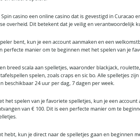
 Spin casino een online casino dat is gevestigd in Curacao e
e overheid. Dit betekent dat je veilig en verantwoordelijk k
 speler bent, kun je een account aanmaken en een welkoms
en perfecte manier om te beginnen met het spelen van je favo
en breed scala aan spelletjes, waaronder blackjack, roulette
tafelspellen spelen, zoals craps en sic bo. Alle spelletjes zi
zijn beschikbaar 24 uur per dag, 7 dagen per week.
 het spelen van je favoriete spelletjes, kun je een accoun
vangen van € 100. Dit is een perfecte manier om te beginn
lletjes.
unt hebt, kun je direct naar de spelletjes gaan en beginnen m