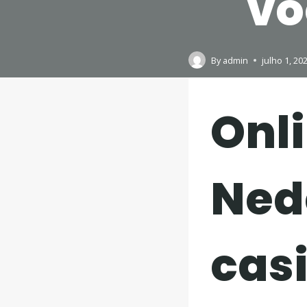
vo
By
admin
julho 1, 20
Onli
Ned
cas