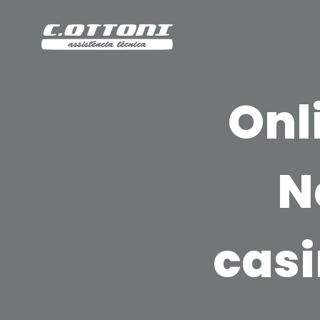
Skip
to
content
Onl
N
casi