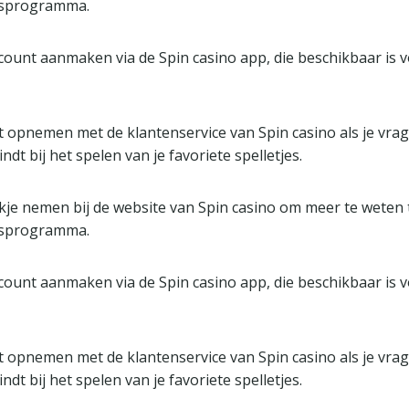
usprogramma.
count aanmaken via de Spin casino app, die beschikbaar is 
t opnemen met de klantenservice van Spin casino als je vra
t bij het spelen van je favoriete spelletjes.
jkje nemen bij de website van Spin casino om meer te wete
usprogramma.
count aanmaken via de Spin casino app, die beschikbaar is 
t opnemen met de klantenservice van Spin casino als je vra
t bij het spelen van je favoriete spelletjes.