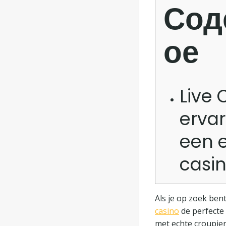
Сод
ое
Live 
ervar
een 
casi
Als je op zoek ben
casino
de perfecte 
met echte croupier