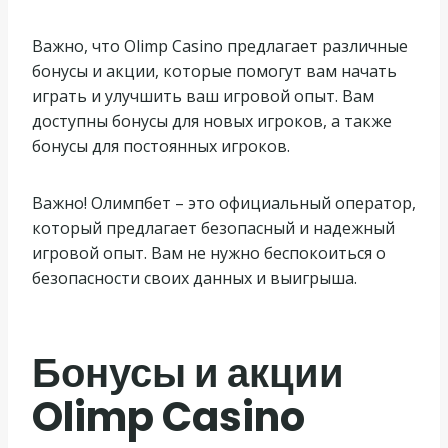
Важно, что Olimp Casino предлагает различные
бонусы и акции, которые помогут вам начать
играть и улучшить ваш игровой опыт. Вам
доступны бонусы для новых игроков, а также
бонусы для постоянных игроков.
Важно! Олимпбет – это официальный оператор,
который предлагает безопасный и надежный
игровой опыт. Вам не нужно беспокоиться о
безопасности своих данных и выигрыша.
Бонусы и акции
Olimp Casino