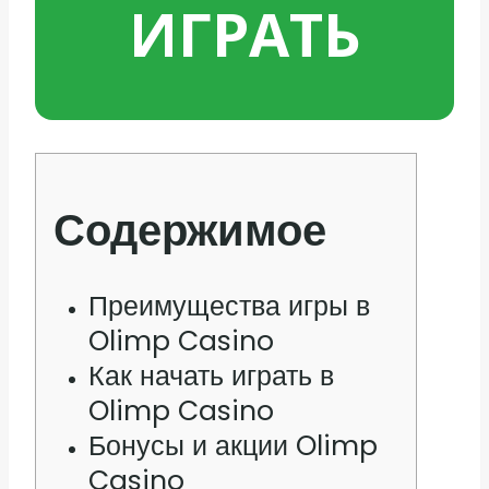
ИГРАТЬ
Содержимое
Преимущества игры в
Olimp Casino
Как начать играть в
Olimp Casino
Бонусы и акции Olimp
Casino