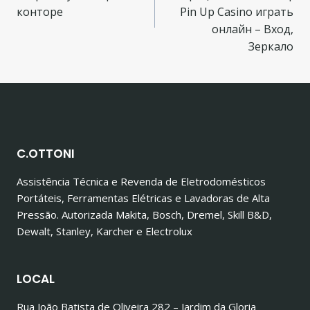
Post
конторе
Pin Up Casino играть
онлайн – Вход,
Зеркало
C.OTTONI
Assistência Técnica e Revenda de Eletrodomésticos
Portáteis, Ferramentas Elétricas e Lavadoras de Alta
Pressão. Autorizada Makita, Bosch, Dremel, Skill B&D,
Dewalt, Stanley, Karcher e Electrolux
LOCAL
Rua João Batista de Oliveira 282 – Jardim da Gloria