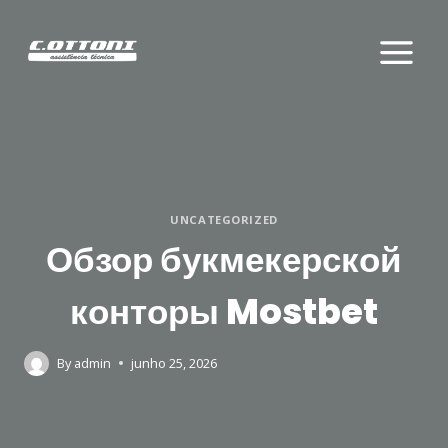
Skip
to
content
UNCATEGORIZED
Обзор букмекерской
конторы Mostbet
By
admin
junho 25, 2026