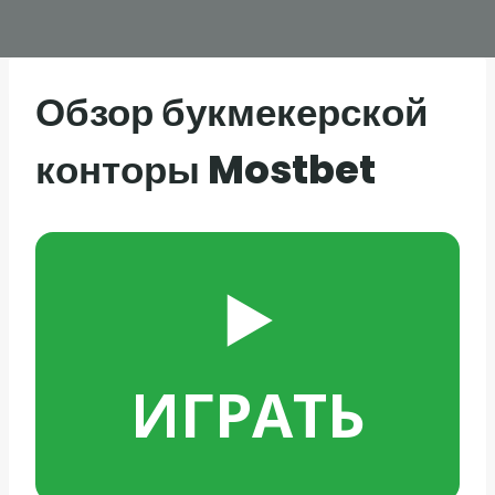
Обзор букмекерской
конторы Mostbet
▶️
ИГРАТЬ