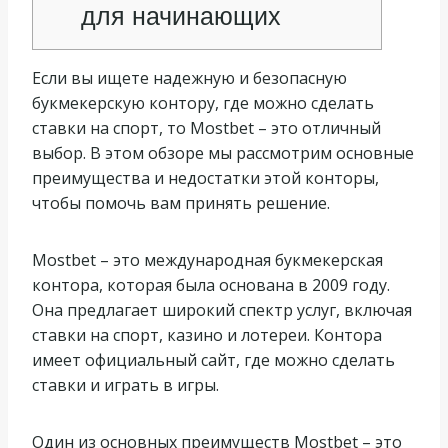
для начинающих
Если вы ищете надежную и безопасную
букмекерскую контору, где можно сделать
ставки на спорт, то Mostbet – это отличный
выбор. В этом обзоре мы рассмотрим основные
преимущества и недостатки этой конторы,
чтобы помочь вам принять решение.
Mostbet – это международная букмекерская
контора, которая была основана в 2009 году.
Она предлагает широкий спектр услуг, включая
ставки на спорт, казино и лотереи. Контора
имеет официальный сайт, где можно сделать
ставки и играть в игры.
Один из основных преимуществ Mostbet – это