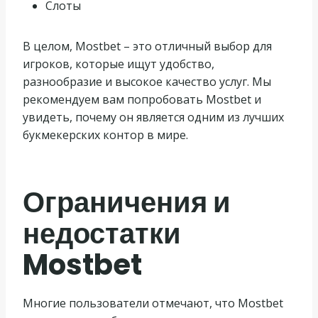
Слоты
В целом, Mostbet – это отличный выбор для
игроков, которые ищут удобство,
разнообразие и высокое качество услуг. Мы
рекомендуем вам попробовать Mostbet и
увидеть, почему он является одним из лучших
букмекерских контор в мире.
Ограничения и
недостатки
Mostbet
Многие пользователи отмечают, что Mostbet