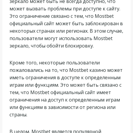
зеркало может быть не всегда доступно, что
может вызвать проблемы при доступе к сайту.
Это ограничение связано с тем, что Mostbet
официальный сайт может быть заблокирован в
некоторых странах или регионах. В этом случае,
пользователи могут использовать Mostbet
зеркало, чтобы обойти блокировку.
Кроме того, некоторые пользователи
пожаловались на то, что Mostbet казино может
иметь ограничения в доступе к определенным
играм или функциям. Это может быть связано с
тем, что Mostbet официальный сайт имеет
ограничения на доступ к определенным играм
или функциям в зависимости от региона или
страны.
В целом, Mostbet является популярной