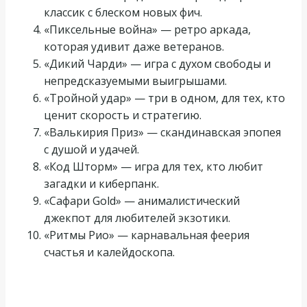
классик с блеском новых фич.
«Пиксельные война» — ретро аркада,
которая удивит даже ветеранов.
«Дикий Чарди» — игра с духом свободы и
непредсказуемыми выигрышами.
«Тройной удар» — три в одном, для тех, кто
ценит скорость и стратегию.
«Валькирия Приз» — скандинавская эпопея
с душой и удачей.
«Код Шторм» — игра для тех, кто любит
загадки и киберпанк.
«Сафари Gold» — анималистический
джекпот для любителей экзотики.
«Ритмы Рио» — карнавальная феерия
счастья и калейдоскопа.