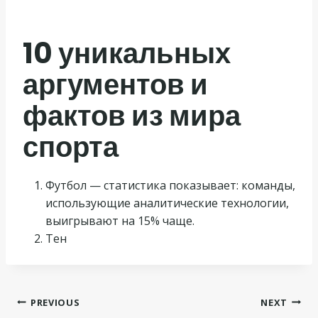
10 уникальных
аргументов и
фактов из мира
спорта
Футбол — статистика показывает: команды,
использующие аналитические технологии,
выигрывают на 15% чаще.
Тен
Navegação
PREVIOUS
NEXT