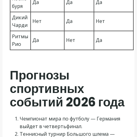
Да
Да
Да
буря
Дикий
Нет
Да
Нет
Чарди
Ритмы
Да
Нет
Да
Рио
Прогнозы
спортивных
событий 2026 года
Чемпионат мира по футболу — Германия
выйдет в четвертьфинал.
Теннисный турнир Большого шлема —