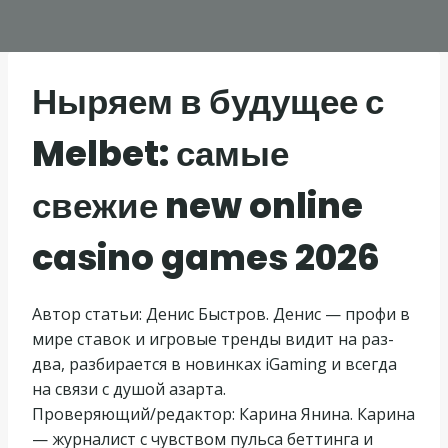
Ныряем в будущее с
Melbet: самые
свежие new online
casino games 2026
Автор статьи:
Денис Быстров
. Денис — профи в
мире ставок и игровые тренды видит на раз-
два, разбирается в новинках iGaming и всегда
на связи с душой азарта.
Проверяющий/редактор:
Карина Янина
. Карина
— журналист с чувством пульса беттинга и