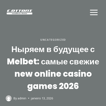
Skip
to
content
UNCATEGORIZED
Ныряем в будущее с
Melbet: самые свежие
new online casino
games 2026
By
admin
janeiro 13, 2026