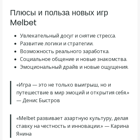
Плюсы и польза новых игр
Melbet
Увлекательный досуг и снятие стресса.
Развитие логики и стратегии.
Возможность реального заработка.
Социальное общение и новые знакомства.
Эмоциональный драйв и новые ощущения.
«Игра — это не только выигрыш, но и
путешествие в мир эмоций и открытия себя.»
— Денис Быстров
«Melbet развивает азартную культуру, делая
ставку на честность и инновации.» — Карина
Янина