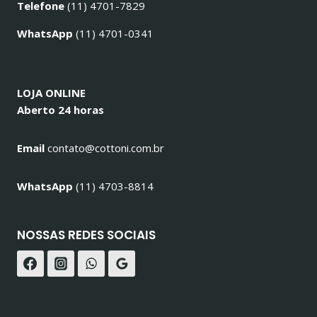
Telefone
(11) 4701-7829
WhatsApp
(11) 4701-0341
LOJA ONLINE
Aberto 24 horas
Email
contato@cottoni.com.br
WhatsApp
(11) 4703-8814
NOSSAS REDES SOCIAIS