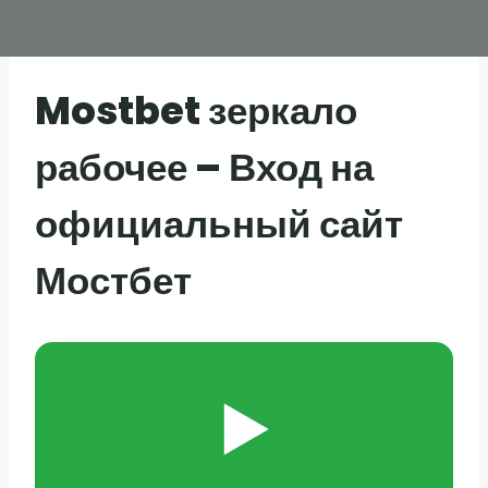
Mostbet зеркало
рабочее – Вход на
официальный сайт
Мостбет
▶️