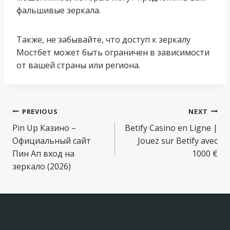
фальшивые зеркала.
Также, не забывайте, что доступ к зеркалу
Мостбет может быть ограничен в зависимости
от вашей страны или региона.
Navegação
PREVIOUS
NEXT
Pin Up Казино –
Betify Casino en Ligne |
de
Официальный сайт
Jouez sur Betify avec
Post
Пин Ап вход на
1000 €
зеркало (2026)