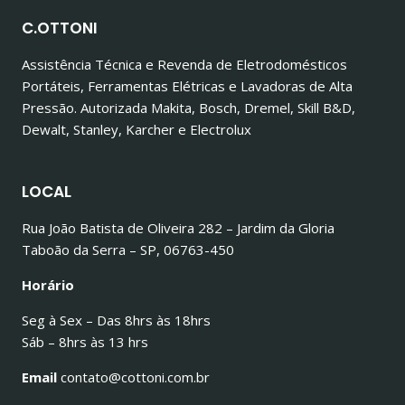
C.OTTONI
Assistência Técnica e Revenda de Eletrodomésticos
Portáteis, Ferramentas Elétricas e Lavadoras de Alta
Pressão. Autorizada Makita, Bosch, Dremel, Skill B&D,
Dewalt, Stanley, Karcher e Electrolux
LOCAL
Rua João Batista de Oliveira 282 – Jardim da Gloria
Taboão da Serra – SP, 06763-450
Horário
Seg à Sex – Das 8hrs às 18hrs
Sáb – 8hrs às 13 hrs
Email
contato@cottoni.com.br