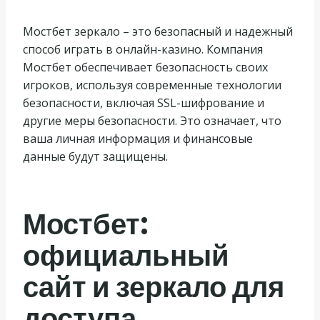
Мостбет зеркало – это безопасный и надежный
способ играть в онлайн-казино. Компания
Мостбет обеспечивает безопасность своих
игроков, используя современные технологии
безопасности, включая SSL-шифрование и
другие меры безопасности. Это означает, что
ваша личная информация и финансовые
данные будут защищены.
Мостбет:
официальный
сайт и зеркало для
доступа