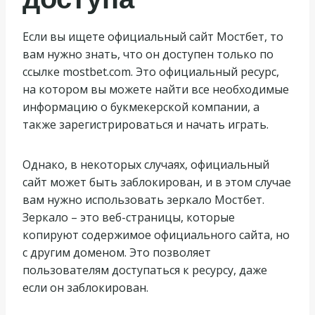
Если вы ищете официальный сайт Мостбет, то
вам нужно знать, что он доступен только по
ссылке mostbet.com. Это официальный ресурс,
на котором вы можете найти все необходимые
информацию о букмекерской компании, а
также зарегистрироваться и начать играть.
Однако, в некоторых случаях, официальный
сайт может быть заблокирован, и в этом случае
вам нужно использовать зеркало Мостбет.
Зеркало – это веб-страницы, которые
копируют содержимое официального сайта, но
с другим доменом. Это позволяет
пользователям доступаться к ресурсу, даже
если он заблокирован.