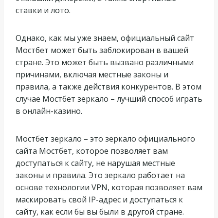
ставки и лото.
Однако, как мы уже знаем, официальный сайт
Мостбет может быть заблокирован в вашей
стране. Это может быть вызвано различными
причинами, включая местные законы и
правила, а также действия конкурентов. В этом
случае Мостбет зеркало – лучший способ играть
в онлайн-казино.
Мостбет зеркало – это зеркало официального
сайта Мостбет, которое позволяет вам
доступаться к сайту, не нарушая местные
законы и правила. Это зеркало работает на
основе технологии VPN, которая позволяет вам
маскировать свой IP-адрес и доступаться к
сайту, как если бы вы были в другой стране.