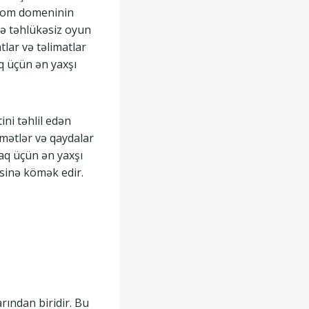
.com domeninin
və təhlükəsiz oyun
lar və təlimatlar
aq üçün ən yaxşı
ni təhlil edən
dmətlər və qaydalar
maq üçün ən yaxşı
əsinə kömək edir.
ından biridir. Bu