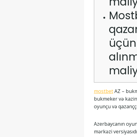
maliy
Most
qaz
üçün
alınm
maliy
mostbet
AZ – bukme
bukmeker və kazino
oyunçu və qazanççı
Azerbaycanın oyun
mərkəzi versiyasıd