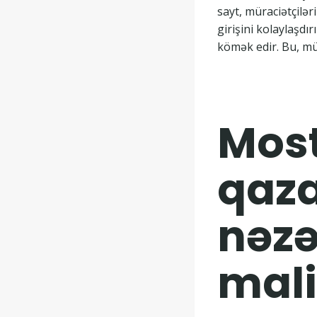
sayt, müraciətçilər
girişini kolaylaşdı
kömək edir. Bu, mür
Mos
qaz
nəzə
mali