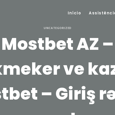
Início
Assistênci
UNCATEGORIZED
Mostbet AZ –
meker ve ka
tbet – Giriş r