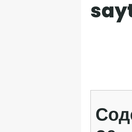
say
Сод