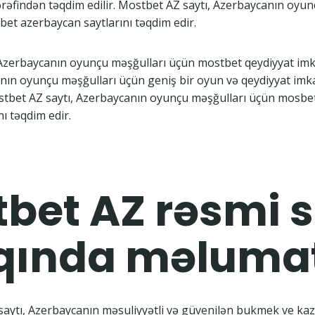
ərəfindən təqdim edilir. Mostbet AZ saytı, Azerbaycanın oyu
et azerbaycan saytlarını təqdim edir.
Azerbaycanın oyunçu məşğulları üçün mostbet qeydiyyat imka
nın oyunçu məşğulları üçün geniş bir oyun və qeydiyyat imk
stbet AZ saytı, Azerbaycanın oyunçu məşğulları üçün mosbet
ı təqdim edir.
bet AZ rəsmi s
qında məlumat
aytı, Azerbaycanın məsuliyyətli və güvenilən bukmek ve kazi