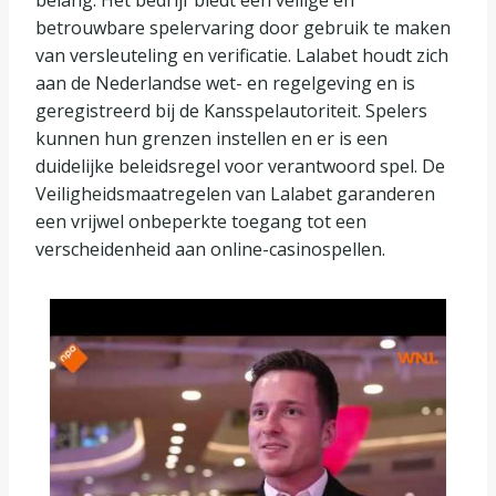
betrouwbare spelervaring door gebruik te maken
van versleuteling en verificatie. Lalabet houdt zich
aan de Nederlandse wet- en regelgeving en is
geregistreerd bij de Kansspelautoriteit. Spelers
kunnen hun grenzen instellen en er is een
duidelijke beleidsregel voor verantwoord spel. De
Veiligheidsmaatregelen van Lalabet garanderen
een vrijwel onbeperkte toegang tot een
verscheidenheid aan online-casinospellen.