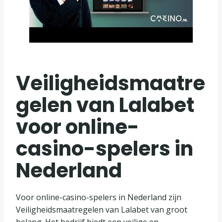
Veiligheidsmaatre
gelen van Lalabet
voor online-
casino-spelers in
Nederland
Voor online-casino-spelers in Nederland zijn
Veiligheidsmaatregelen van Lalabet van groot
belang. Het bedrijf biedt een veilige en