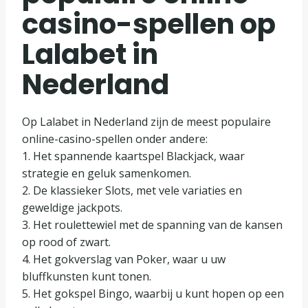
casino-spellen op
Lalabet in
Nederland
Op Lalabet in Nederland zijn de meest populaire
online-casino-spellen onder andere:
1. Het spannende kaartspel Blackjack, waar
strategie en geluk samenkomen.
2. De klassieker Slots, met vele variaties en
geweldige jackpots.
3. Het roulettewiel met de spanning van de kansen
op rood of zwart.
4. Het gokverslag van Poker, waar u uw
bluffkunsten kunt tonen.
5. Het gokspel Bingo, waarbij u kunt hopen op een