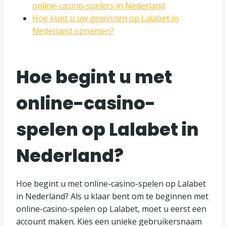
online-casino-spelers in Nederland
Hoe kunt u uw gewinnen op Lalabet in
Nederland opnemen?
Hoe begint u met
online-casino-
spelen op Lalabet in
Nederland?
Hoe begint u met online-casino-spelen op Lalabet
in Nederland? Als u klaar bent om te beginnen met
online-casino-spelen op Lalabet, moet u eerst een
account maken. Kies een unieke gebruikersnaam