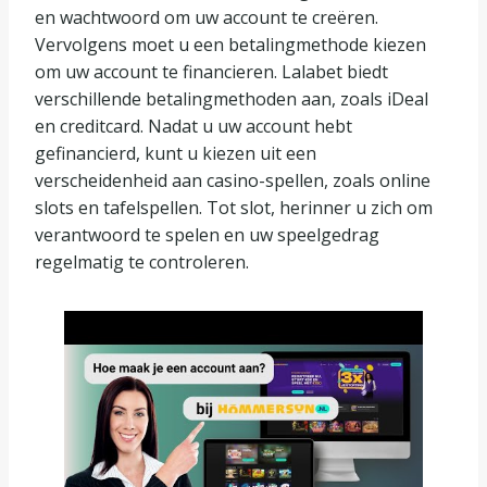
en wachtwoord om uw account te creëren.
Vervolgens moet u een betalingmethode kiezen
om uw account te financieren. Lalabet biedt
verschillende betalingmethoden aan, zoals iDeal
en creditcard. Nadat u uw account hebt
gefinancierd, kunt u kiezen uit een
verscheidenheid aan casino-spellen, zoals online
slots en tafelspellen. Tot slot, herinner u zich om
verantwoord te spelen en uw speelgedrag
regelmatig te controleren.