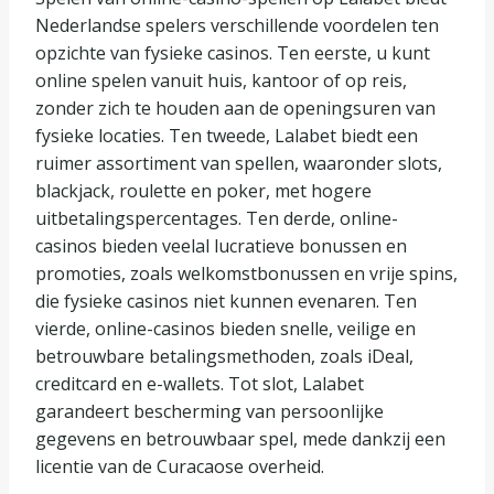
Nederlandse spelers verschillende voordelen ten
opzichte van fysieke casinos. Ten eerste, u kunt
online spelen vanuit huis, kantoor of op reis,
zonder zich te houden aan de openingsuren van
fysieke locaties. Ten tweede, Lalabet biedt een
ruimer assortiment van spellen, waaronder slots,
blackjack, roulette en poker, met hogere
uitbetalingspercentages. Ten derde, online-
casinos bieden veelal lucratieve bonussen en
promoties, zoals welkomstbonussen en vrije spins,
die fysieke casinos niet kunnen evenaren. Ten
vierde, online-casinos bieden snelle, veilige en
betrouwbare betalingsmethoden, zoals iDeal,
creditcard en e-wallets. Tot slot, Lalabet
garandeert bescherming van persoonlijke
gegevens en betrouwbaar spel, mede dankzij een
licentie van de Curacaose overheid.