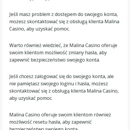
Jeśli masz problem z dostępem do swojego konta,
możesz skontaktować się z obsługą klienta Malina
Casino, aby uzyskać pomoc.
Warto również wiedzieć, że Malina Casino oferuje
swoim klientom możliwość zmiany hasła, aby
zapewnić bezpieczeństwo swojego konta.
Jeśli chcesz zalogować się do swojego konta, ale
nie pamiętasz swojego loginu i hasła, możesz
skontaktować się z obsługą klienta Malina Casino,
aby uzyskać pomoc.
Malina Casino oferuje swoim klientom również
możliwość resetu hasła, aby zapewnić
bezpieczeństwo swojego konta.