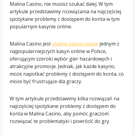
Malina Casino, nie musisz szukać dalej. W tym
artykule przedstawimy rozwiązania na najczęściej
spotykane problemy z dostępem do konta w tym
popularnym kasynie online.
Malina Casino jest
malina casino opinie
jednym z
najpopularniejszych kasyn online w Polsce,
oferującym szeroki wybór gier hazardowych i
atrakcyjne promocje. Jednak, jak każde kasyno,
może napotkać problemy z dostępem do konta, co
może być frustrujące dla graczy.
W tym artykule przedstawimy kilka rozwiązań na
najczęściej spotykane problemy z dostępem do
konta w Malina Casino, aby pomóc graczom
rozwiązać te problematyki i powrócić do gry.