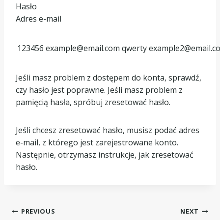
Hasło
Adres e-mail
123456
example@email.com
qwerty
example2@email.c
Jeśli masz problem z dostępem do konta, sprawdź,
czy hasło jest poprawne. Jeśli masz problem z
pamięcią hasła, spróbuj zresetować hasło.
Jeśli chcesz zresetować hasło, musisz podać adres
e-mail, z którego jest zarejestrowane konto.
Następnie, otrzymasz instrukcje, jak zresetować
hasło.
Navegação
PREVIOUS
NEXT