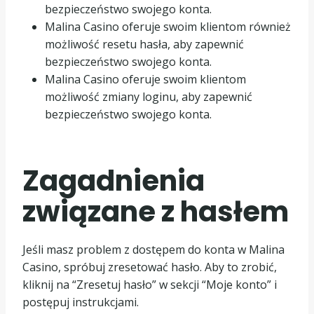
bezpieczeństwo swojego konta.
Malina Casino oferuje swoim klientom również
możliwość resetu hasła, aby zapewnić
bezpieczeństwo swojego konta.
Malina Casino oferuje swoim klientom
możliwość zmiany loginu, aby zapewnić
bezpieczeństwo swojego konta.
Zagadnienia
związane z hasłem
Jeśli masz problem z dostępem do konta w Malina
Casino, spróbuj zresetować hasło. Aby to zrobić,
kliknij na “Zresetuj hasło” w sekcji “Moje konto” i
postępuj instrukcjami.