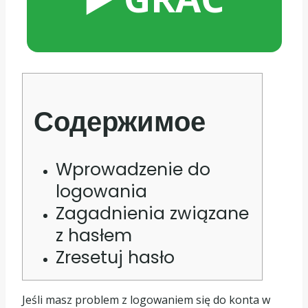
Содержимое
Wprowadzenie do
logowania
Zagadnienia związane
z hasłem
Zresetuj hasło
Jeśli masz problem z logowaniem się do konta w