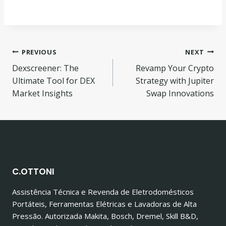
Navegação
PREVIOUS
NEXT
Dexscreener: The
Revamp Your Crypto
de
Ultimate Tool for DEX
Strategy with Jupiter
Post
Market Insights
Swap Innovations
C.OTTONI
Assistência Técnica e Revenda de Eletrodomésticos
Portáteis, Ferramentas Elétricas e Lavadoras de Alta
Pressão. Autorizada Makita, Bosch, Dremel, Skill B&D,