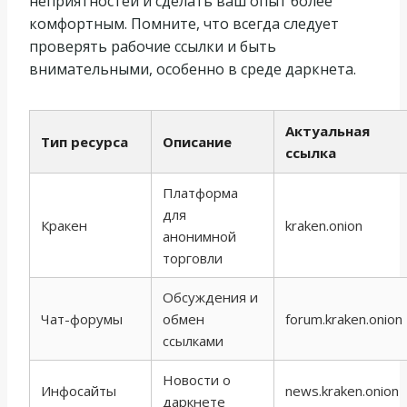
неприятностей и сделать ваш опыт более
комфортным. Помните, что всегда следует
проверять рабочие ссылки и быть
внимательными, особенно в среде даркнета.
Актуальная
Тип ресурса
Описание
ссылка
Платформа
для
Кракен
kraken.onion
анонимной
торговли
Обсуждения и
Чат-форумы
обмен
forum.kraken.onion
ссылками
Новости о
Инфосайты
news.kraken.onion
даркнете