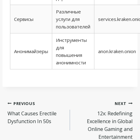
Различные
Сервисы
услуги для
services.kraken.oni
пользователей
Инструменты
для
Анонимайзеры
anon.kraken.onion
повышения
анонимности
Navegação
PREVIOUS
NEXT
What Causes Erectile
12x: Redefining
de
Dysfunction In 50s
Excellence in Global
Post
Online Gaming and
Entertainment