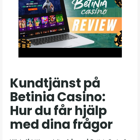
Kundtjänst på
Betinia Casino:
Hur du får hjälp
med dina frågor