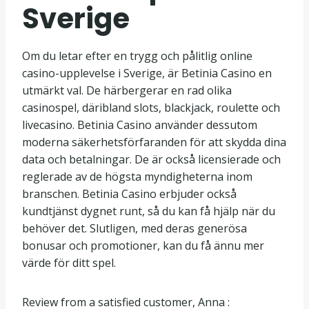
Sverige
Om du letar efter en trygg och pålitlig online
casino-upplevelse i Sverige, är Betinia Casino en
utmärkt val. De härbergerar en rad olika
casinospel, däribland slots, blackjack, roulette och
livecasino. Betinia Casino använder dessutom
moderna säkerhetsförfaranden för att skydda dina
data och betalningar. De är också licensierade och
reglerade av de högsta myndigheterna inom
branschen. Betinia Casino erbjuder också
kundtjänst dygnet runt, så du kan få hjälp när du
behöver det. Slutligen, med deras generösa
bonusar och promotioner, kan du få ännu mer
värde för ditt spel.
Review from a satisfied customer, Anna :