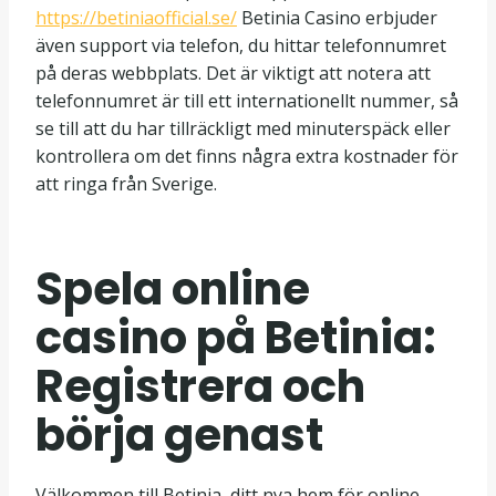
https://betiniaofficial.se/
Betinia Casino erbjuder
även support via telefon, du hittar telefonnumret
på deras webbplats. Det är viktigt att notera att
telefonnumret är till ett internationellt nummer, så
se till att du har tillräckligt med minuterspäck eller
kontrollera om det finns några extra kostnader för
att ringa från Sverige.
Spela online
casino på Betinia:
Registrera och
börja genast
Välkommen till Betinia, ditt nya hem för online