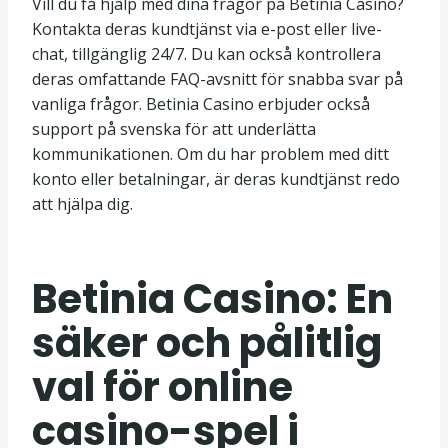
Vill du få hjälp med dina frågor på Betinia Casino?
Kontakta deras kundtjänst via e-post eller live-
chat, tillgänglig 24/7. Du kan också kontrollera
deras omfattande FAQ-avsnitt för snabba svar på
vanliga frågor. Betinia Casino erbjuder också
support på svenska för att underlätta
kommunikationen. Om du har problem med ditt
konto eller betalningar, är deras kundtjänst redo
att hjälpa dig.
Betinia Casino: En
säker och pålitlig
val för online
casino-spel i