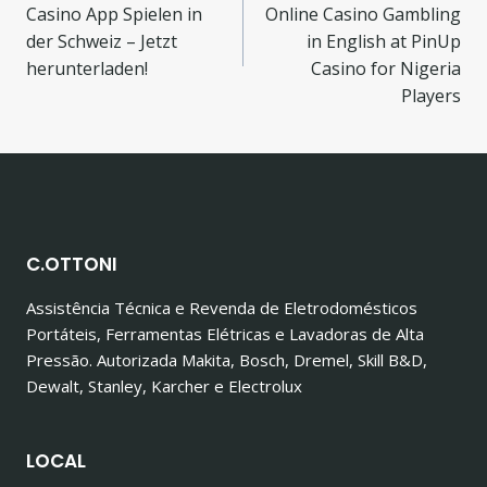
de
Casino App Spielen in
Online Casino Gambling
Post
der Schweiz – Jetzt
in English at PinUp
herunterladen!
Casino for Nigeria
Players
C.OTTONI
Assistência Técnica e Revenda de Eletrodomésticos
Portáteis, Ferramentas Elétricas e Lavadoras de Alta
Pressão. Autorizada Makita, Bosch, Dremel, Skill B&D,
Dewalt, Stanley, Karcher e Electrolux
LOCAL