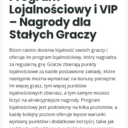
Lojalnościowy i VIP
– Nagrody dla
Stałych Graczy
Bizon casino docenia lojalność swoich graczy i
oferuje im program lojalnościowy, który nagradza
za regularną grę. Gracze zbierają punkty
lojalnościowe za każde postawione zakłady, które
następnie można wymieniać na bonusy pieniężne.
Im więcej grasz, tym więcej punktów
lojalnościowych zbierasz, a tym samym możesz
liczyć na atrakcyjniejsze nagrody. Program
lojalnościowy jest podzielony na kilka poziomów, a
każdy kolejny poziom oferuje lepsze warunki
wymiany punktów i dodatkowe korzyści, takie jak