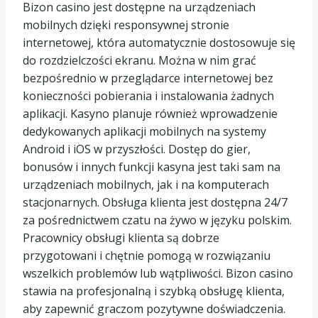
Bizon casino jest dostępne na urządzeniach
mobilnych dzięki responsywnej stronie
internetowej, która automatycznie dostosowuje się
do rozdzielczości ekranu. Można w nim grać
bezpośrednio w przeglądarce internetowej bez
konieczności pobierania i instalowania żadnych
aplikacji. Kasyno planuje również wprowadzenie
dedykowanych aplikacji mobilnych na systemy
Android i iOS w przyszłości. Dostęp do gier,
bonusów i innych funkcji kasyna jest taki sam na
urządzeniach mobilnych, jak i na komputerach
stacjonarnych. Obsługa klienta jest dostępna 24/7
za pośrednictwem czatu na żywo w języku polskim.
Pracownicy obsługi klienta są dobrze
przygotowani i chętnie pomogą w rozwiązaniu
wszelkich problemów lub wątpliwości. Bizon casino
stawia na profesjonalną i szybką obsługę klienta,
aby zapewnić graczom pozytywne doświadczenia.