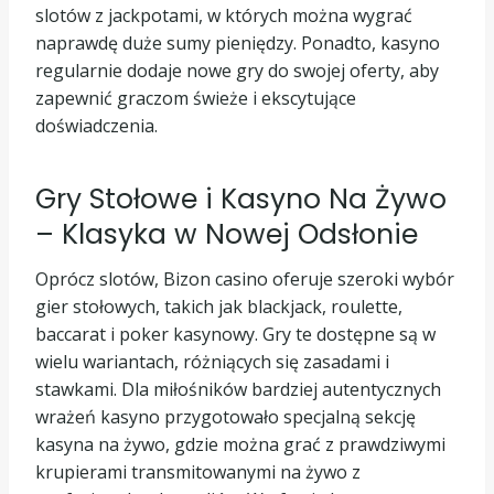
slotów z jackpotami, w których można wygrać
naprawdę duże sumy pieniędzy. Ponadto, kasyno
regularnie dodaje nowe gry do swojej oferty, aby
zapewnić graczom świeże i ekscytujące
doświadczenia.
Gry Stołowe i Kasyno Na Żywo
– Klasyka w Nowej Odsłonie
Oprócz slotów, Bizon casino oferuje szeroki wybór
gier stołowych, takich jak blackjack, roulette,
baccarat i poker kasynowy. Gry te dostępne są w
wielu wariantach, różniących się zasadami i
stawkami. Dla miłośników bardziej autentycznych
wrażeń kasyno przygotowało specjalną sekcję
kasyna na żywo, gdzie można grać z prawdziwymi
krupierami transmitowanymi na żywo z