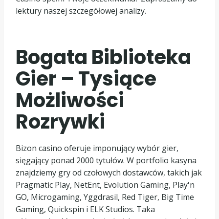
lektury naszej szczegółowej analizy.
Bogata Biblioteka
Gier – Tysiące
Możliwości
Rozrywki
Bizon casino oferuje imponujący wybór gier,
sięgający ponad 2000 tytułów. W portfolio kasyna
znajdziemy gry od czołowych dostawców, takich jak
Pragmatic Play, NetEnt, Evolution Gaming, Play'n
GO, Microgaming, Yggdrasil, Red Tiger, Big Time
Gaming, Quickspin i ELK Studios. Taka