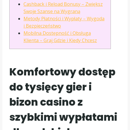
Cashback i Reload Bonusy – Zwiększ
Swoje Szanse na Wygraną
Metody Płatności i Wypłaty – Wygoda
i Bezpieczeństwo
Mobilna Dostępność i Obsługa
Klienta – Graj Gdzie i Kiedy Chcesz
Komfortowy dostęp
do tysięcy gier i
bizon casino z
szybkimi wypłatami