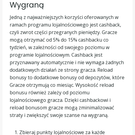
Wygraną
Jedną z najważniejszych korzyści oferowanych w
ramach programu lojalnościowego jest cashback,
czyli zwrot części przegranych pieniędzy. Gracze
mogą otrzymać od 5% do 15% cashbacku co
tydzień, w zależności od swojego poziomu w
programie lojalnościowym. Cashback jest
przyznawany automatycznie i nie wymaga żadnych
dodatkowych działań ze strony gracza. Reload
bonusy to dodatkowe bonusy od depozytów, które
Gracze otrzymują co miesiąc. Wysokość reload
bonusu również zależy od poziomu
lojalnościowego gracza. Dzięki cashbackowi i
reload bonusom gracze mogą zminimalizować
straty i zwiększyć swoje szanse na wygraną.
Zbieraj punkty lojalnościowe za każde