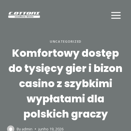
Skip
to
content
UNCATEGORIZED
Komfortowy dostęp
do tysięcy gier i bizon
casino z szybkimi
wypłatami dla
polskich graczy
By
admin
junho 19, 2026