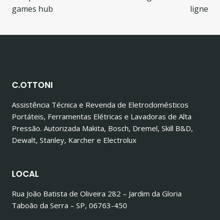
games hub
ligne
C.OTTONI
Assistência Técnica e Revenda de Eletrodomésticos
Portáteis, Ferramentas Elétricas e Lavadoras de Alta
Pressão. Autorizada Makita, Bosch, Dremel, Skill B&D,
Dewalt, Stanley, Karcher e Electrolux
LOCAL
Rua João Batista de Oliveira 282 – Jardim da Gloria
Taboão da Serra – SP, 06763-450