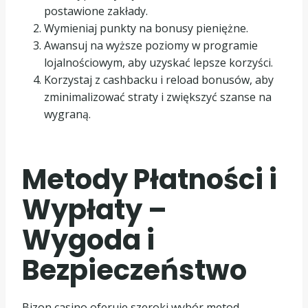
postawione zakłady.
Wymieniaj punkty na bonusy pieniężne.
Awansuj na wyższe poziomy w programie
lojalnościowym, aby uzyskać lepsze korzyści.
Korzystaj z cashbacku i reload bonusów, aby
zminimalizować straty i zwiększyć szanse na
wygraną.
Metody Płatności i
Wypłaty –
Wygoda i
Bezpieczeństwo
Bizon casino oferuje szeroki wybór metod