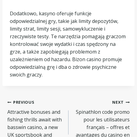
Dodatkowo, kasyno oferuje funkcje
odpowiedzialnej gry, takie jak limity depozytów,
limity strat, limity sesji, samowykluczenie i
rzeczywiste testy. Te narzędzia pomagają graczom
kontrolować swoje wydatki i czas spędzony na
grze, a także zapobiegają problemom z
uzależnieniem od hazardu. Bizon casino promuje
odpowiedzialną grę i dba o zdrowie psychiczne
swoich graczy.
Navegação
PREVIOUS
NEXT
Attractive bonuses and
Spinathlon code promo
de
fishing thrills await with
pour les utilisateurs
Post
basswin casino, a new
français – offres et
UK sportsbook and
avantages du casino en