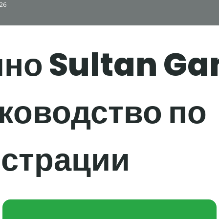
026
ино Sultan G
ководство по
истрации