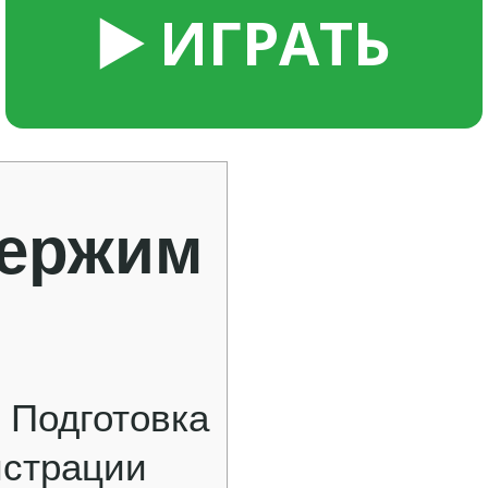
▶️ ИГРАТЬ
ержим
: Подготовка
истрации