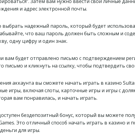
рироваться”. Затем вам нужно ввести свои личные данн
ждения и адрес электронной почты.
 выбрать надежный пароль, который будет использоват
забывайте, что ваш пароль должен быть сложным и сод
ву, одну цифру и один знак.
ии вам будет отправлено письмо с подтверждением рег
о письмо и кликнуть на ссылку, чтобы подтвердить сво
ния аккаунта вы сможете начать играть в казино Sulta
ые игры, включая слоты, карточные игры и игры с доля
торая вам понравилась, и начать играть.
доступен бездепозитный бонус, который вы можете пол
Games. Это отличный способ начать играть в казино и 
деньги для игры.