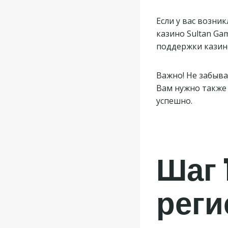
Если у вас возни
казино Sultan Ga
поддержки казин
Важно! Не забыва
Вам нужно также 
успешно.
Шаг 
реги