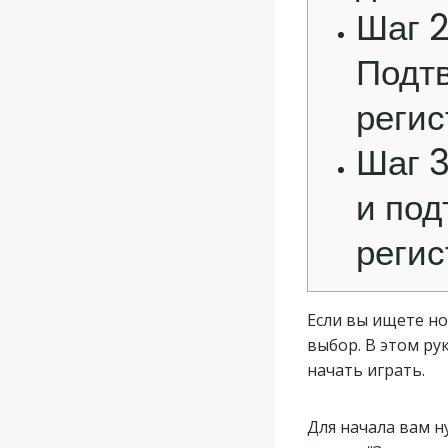
Шаг 2
Подт
реги
Шаг 3
и по
реги
Если вы ищете но
выбор. В этом ру
начать играть.
Для начала вам н