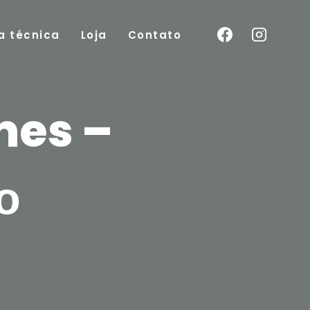
a técnica
Loja
Contato
mes –
о