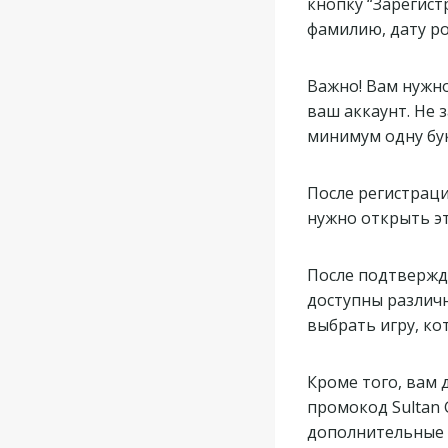
кнопку “Зарегист
фамилию, дату ро
Важно! Вам нужно
ваш аккаунт. Не 
минимум одну бук
После регистрац
нужно открыть эт
После подтвержде
доступны различн
выбрать игру, ко
Кроме того, вам 
промокод Sultan 
дополнительные 